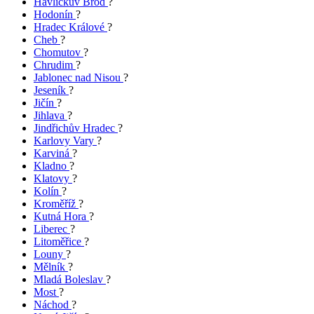
Havlíčkův Brod
?
Hodonín
?
Hradec Králové
?
Cheb
?
Chomutov
?
Chrudim
?
Jablonec nad Nisou
?
Jeseník
?
Jičín
?
Jihlava
?
Jindřichův Hradec
?
Karlovy Vary
?
Karviná
?
Kladno
?
Klatovy
?
Kolín
?
Kroměříž
?
Kutná Hora
?
Liberec
?
Litoměřice
?
Louny
?
Mělník
?
Mladá Boleslav
?
Most
?
Náchod
?