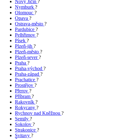
Nový Jičín
?
Nymburk
?
Olomouc
?
Opava
?
Ostrava-město
?
Pardubice
?
Pelhřimov
?
Písek
?
Plzeň-jih
?
Plzeň-město
?
Plzeň-sever
?
Praha
?
Praha-východ
?
Praha-západ
?
Prachatice
?
Prostějov
?
Přerov
?
Příbram
?
Rakovník
?
Rokycany
?
Rychnov nad Kněžnou
?
Semily
?
Sokolov
?
Strakonice
?
Svitavy
?