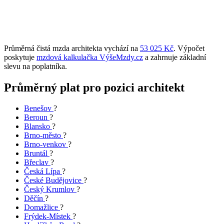
Průměrná čistá mzda architekta vychází na
53 025 Kč
. Výpočet
poskytuje
mzdová kalkulačka VýšeMzdy.cz
a zahrnuje základní
slevu na poplatníka.
Průměrný plat pro pozici architekt
Benešov
?
Beroun
?
Blansko
?
Brno-město
?
Brno-venkov
?
Bruntál
?
Břeclav
?
Česká Lípa
?
České Budějovice
?
Český Krumlov
?
Děčín
?
Domažlice
?
Frýdek-Místek
?