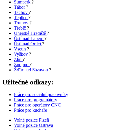
Šumperk
?
Tábor
?
Tachov
?
Teplice
?
Trutnov
?
Třebíč
?
Uherské Hradiště
?
Ústí nad Labem
?
Ústí nad Orlicí
?
Vsetín
?
Vyškov
?
Zlín
?
Znojmo
?
Žďár nad Sázavou
?
Užitečné odkazy:
Práce pro sociální pracovníky
Práce pro programátory
Práce pro operátory CNC
Práce pro kuchaře
Volné pozice Plzeň
Volné pozice Ostrava