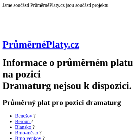
Jsme součástí
PrůměrnéPlaty.cz jsou součástí projektu
PrůměrnéPlaty
.cz
Informace o průměrném platu
na pozici
Dramaturg
nejsou k dispozici.
Průměrný plat pro pozici dramaturg
Benešov
?
Beroun
?
Blansko
?
Brno-město
?
Brno-venkov
?