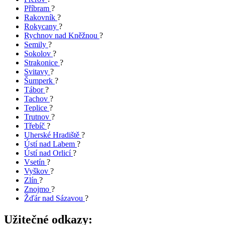
Příbram
?
Rakovník
?
Rokycany
?
Rychnov nad Kněžnou
?
Semily
?
Sokolov
?
Strakonice
?
Svitavy
?
Šumperk
?
Tábor
?
Tachov
?
Teplice
?
Trutnov
?
Třebíč
?
Uherské Hradiště
?
Ústí nad Labem
?
Ústí nad Orlicí
?
Vsetín
?
Vyškov
?
Zlín
?
Znojmo
?
Žďár nad Sázavou
?
Užitečné odkazy: