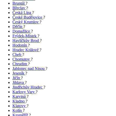
Bruntál
?
Břeclav
?
Česká Lípa
?
České Budějovice
?
Český Krumlov
?
Děčín
?
Domažlice
?
Frýdek-Místek
?
Havlíčkův Brod
?
Hodonín
?
Hradec Králové
?
Cheb
?
Chomutov
?
Chrudim
?
Jablonec nad Nisou
?
Jeseník
?
Jičín
?
Jihlava
?
Jindřichův Hradec
?
Karlovy Vary
?
Karviná
?
Kladno
?
Klatovy
?
Kolín
?
Kroměříž
?