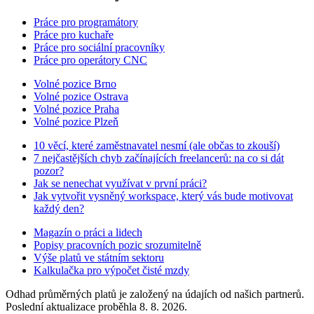
Práce pro programátory
Práce pro kuchaře
Práce pro sociální pracovníky
Práce pro operátory CNC
Volné pozice Brno
Volné pozice Ostrava
Volné pozice Praha
Volné pozice Plzeň
10 věcí, které zaměstnavatel nesmí (ale občas to zkouší)
7 nejčastějších chyb začínajících freelancerů: na co si dát
pozor?
Jak se nenechat využívat v první práci?
Jak vytvořit vysněný workspace, který vás bude motivovat
každý den?
Magazín o práci a lidech
Popisy pracovních pozic srozumitelně
Výše platů ve státním sektoru
Kalkulačka pro výpočet čisté mzdy
Odhad průměrných platů je založený na údajích od našich partnerů.
Poslední aktualizace proběhla 8. 8. 2026.