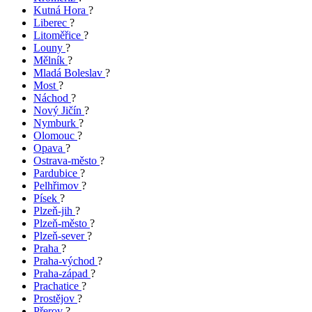
Kutná Hora
?
Liberec
?
Litoměřice
?
Louny
?
Mělník
?
Mladá Boleslav
?
Most
?
Náchod
?
Nový Jičín
?
Nymburk
?
Olomouc
?
Opava
?
Ostrava-město
?
Pardubice
?
Pelhřimov
?
Písek
?
Plzeň-jih
?
Plzeň-město
?
Plzeň-sever
?
Praha
?
Praha-východ
?
Praha-západ
?
Prachatice
?
Prostějov
?
Přerov
?