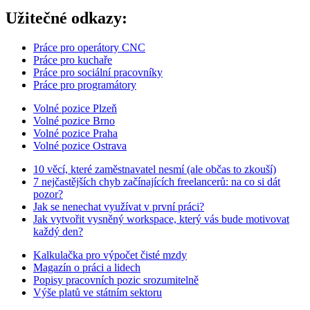
Užitečné odkazy:
Práce pro operátory CNC
Práce pro kuchaře
Práce pro sociální pracovníky
Práce pro programátory
Volné pozice Plzeň
Volné pozice Brno
Volné pozice Praha
Volné pozice Ostrava
10 věcí, které zaměstnavatel nesmí (ale občas to zkouší)
7 nejčastějších chyb začínajících freelancerů: na co si dát
pozor?
Jak se nenechat využívat v první práci?
Jak vytvořit vysněný workspace, který vás bude motivovat
každý den?
Kalkulačka pro výpočet čisté mzdy
Magazín o práci a lidech
Popisy pracovních pozic srozumitelně
Výše platů ve státním sektoru