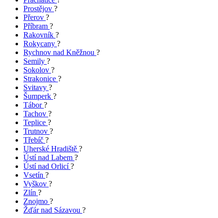
Prostějov
?
Přerov
?
Příbram
?
Rakovník
?
Rokycany
?
Rychnov nad Kněžnou
?
Semily
?
Sokolov
?
Strakonice
?
Svitavy
?
Šumperk
?
Tábor
?
Tachov
?
Teplice
?
Trutnov
?
Třebíč
?
Uherské Hradiště
?
Ústí nad Labem
?
Ústí nad Orlicí
?
Vsetín
?
Vyškov
?
Zlín
?
Znojmo
?
Žďár nad Sázavou
?