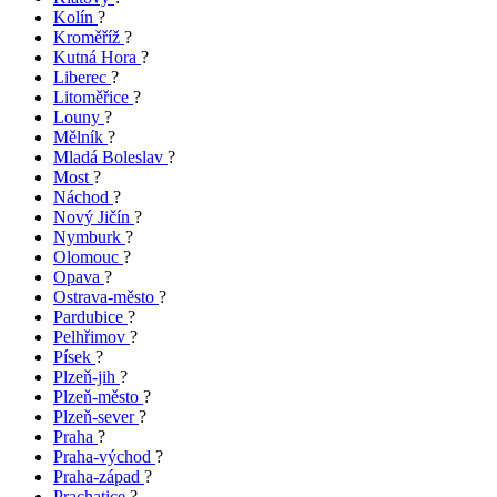
Kolín
?
Kroměříž
?
Kutná Hora
?
Liberec
?
Litoměřice
?
Louny
?
Mělník
?
Mladá Boleslav
?
Most
?
Náchod
?
Nový Jičín
?
Nymburk
?
Olomouc
?
Opava
?
Ostrava-město
?
Pardubice
?
Pelhřimov
?
Písek
?
Plzeň-jih
?
Plzeň-město
?
Plzeň-sever
?
Praha
?
Praha-východ
?
Praha-západ
?
Prachatice
?