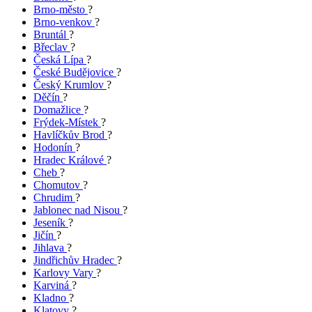
Brno-město
?
Brno-venkov
?
Bruntál
?
Břeclav
?
Česká Lípa
?
České Budějovice
?
Český Krumlov
?
Děčín
?
Domažlice
?
Frýdek-Místek
?
Havlíčkův Brod
?
Hodonín
?
Hradec Králové
?
Cheb
?
Chomutov
?
Chrudim
?
Jablonec nad Nisou
?
Jeseník
?
Jičín
?
Jihlava
?
Jindřichův Hradec
?
Karlovy Vary
?
Karviná
?
Kladno
?
Klatovy
?