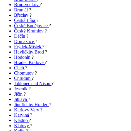
Brno-venkov
?
Bruntál
?
Břeclav
?
Česká Lípa
?
České Budějovice
?
Český Krumlov
?
Děčín
?
Domažlice
?
Frýdek-Místek
?
Havlíčkův Brod
?
Hodonín
?
Hradec Králové
?
Cheb
?
Chomutov
?
Chrudim
?
Jablonec nad Nisou
?
Jeseník
?
Jičín
?
Jihlava
?
Jindřichův Hradec
?
Karlovy Vary
?
Karviná
?
Kladno
?
Klatovy
?
Kolín
?