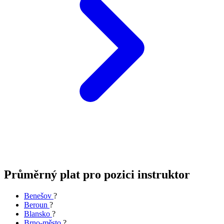
Průměrný plat pro pozici instruktor
Benešov
?
Beroun
?
Blansko
?
Brno-město
?