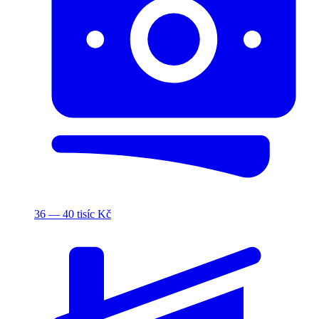
36 — 40 tisíc Kč