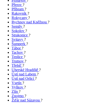
Prostějov
?
Přerov
?
Příbram
?
Rakovník
?
Rokycany
?
Rychnov nad Kněžnou
?
Semily
?
Sokolov
?
Strakonice
?
Svitavy
?
Šumperk
?
Tábor
?
Tachov
?
Teplice
?
Trutnov
?
Třebíč
?
Uherské Hradiště
?
Ústí nad Labem
?
Ústí nad Orlicí
?
Vsetín
?
Vyškov
?
Zlín
?
Znojmo
?
Žďár nad Sázavou
?