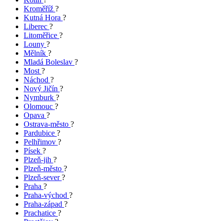
Kroměříž
?
Kutná Hora
?
Liberec
?
Litoměřice
?
Louny
?
Mělník
?
Mladá Boleslav
?
Most
?
Náchod
?
Nový Jičín
?
Nymburk
?
Olomouc
?
Opava
?
Ostrava-město
?
Pardubice
?
Pelhřimov
?
Písek
?
Plzeň-jih
?
Plzeň-město
?
Plzeň-sever
?
Praha
?
Praha-východ
?
Praha-západ
?
Prachatice
?