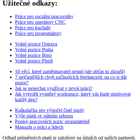
Užitečné odkazy:
Práce pro sociální pracovníky
Práce pro operátory CNC
Práce pro kuchaře
Práce pro programátory
Volné pozice Ostrava
Volné pozice Praha
Volné pozice Brno
Volné pozice Plzeň
10 věcí, které zaměstnavatel nesmí (ale občas to zkouší)
7 nejčastějších chyb začínajících freelancerů: na co si dát
pozor?
Jak se nenechat využívat v první práci?
Jak vytvořit vysněný workspace, který vás bude motivovat
každý den?
Kalkulačka pro výpočet čisté mzdy
Výše platů ve státním sektoru
Popisy pracovních pozic srozumitelně
Magazín o práci a lidech
Odhad průměrných platů je založený na údajích od našich partnerů.