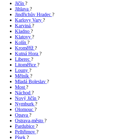
Jičín
?
Jihlava
?
Jindřichův Hradec
?
Karlovy Vary
?
Karviná
?
Kladno
?
Klatovy
?
Kolín
?
Kroměříž
?
Kutná Hora
?
Liberec
?
Litoměřice
?
Louny
?
Mělník
?
Mladá Boleslav
?
Most
?
Náchod
?
Nový Jičín
?
Nymburk
?
Olomouc
?
Opava
?
Ostrava-město
?
Pardubice
?
Pelhřimov
?
Písek
?