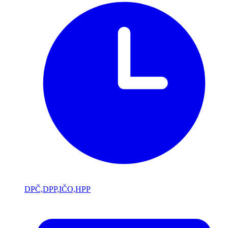
DPČ,DPP,IČO,HPP