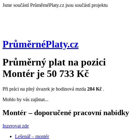
Jsme součástí
PrůměrnéPlaty.cz jsou součástí projektu
PrůměrnéPlaty
.cz
Průměrný plat na pozici
Montér
je
50 733 Kč
Při práci na plný úvazek je hodinová mzda
284 Kč
.
Mohlo by vás zajímat...
Montér – doporučené pracovní nabídky
Inzerovat zde
Lešenář – montér