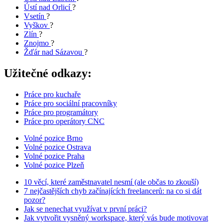
Ústí nad Orlicí
?
Vsetín
?
Vyškov
?
Zlín
?
Znojmo
?
Žďár nad Sázavou
?
Užitečné odkazy:
Práce pro kuchaře
Práce pro sociální pracovníky
Práce pro programátory
Práce pro operátory CNC
Volné pozice Brno
Volné pozice Ostrava
Volné pozice Praha
Volné pozice Plzeň
10 věcí, které zaměstnavatel nesmí (ale občas to zkouší)
7 nejčastějších chyb začínajících freelancerů: na co si dát
pozor?
Jak se nenechat využívat v první práci?
Jak vytvořit vysněný workspace, který vás bude motivovat