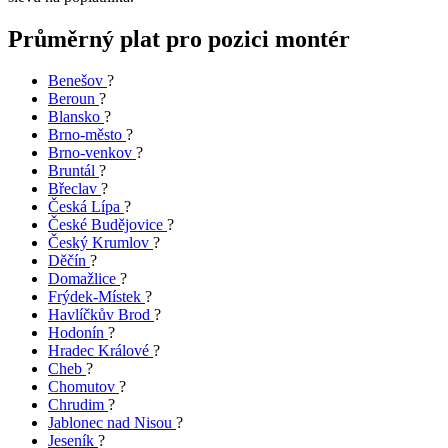
Průměrný plat pro pozici montér
Benešov
?
Beroun
?
Blansko
?
Brno-město
?
Brno-venkov
?
Bruntál
?
Břeclav
?
Česká Lípa
?
České Budějovice
?
Český Krumlov
?
Děčín
?
Domažlice
?
Frýdek-Místek
?
Havlíčkův Brod
?
Hodonín
?
Hradec Králové
?
Cheb
?
Chomutov
?
Chrudim
?
Jablonec nad Nisou
?
Jeseník
?