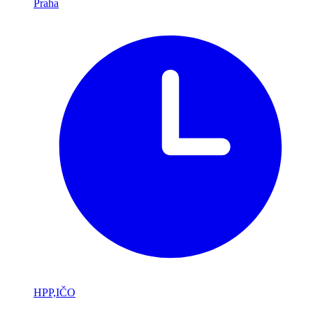
Praha
HPP,IČO