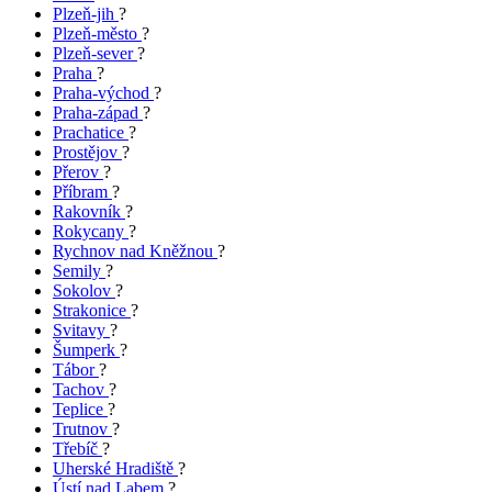
Plzeň-jih
?
Plzeň-město
?
Plzeň-sever
?
Praha
?
Praha-východ
?
Praha-západ
?
Prachatice
?
Prostějov
?
Přerov
?
Příbram
?
Rakovník
?
Rokycany
?
Rychnov nad Kněžnou
?
Semily
?
Sokolov
?
Strakonice
?
Svitavy
?
Šumperk
?
Tábor
?
Tachov
?
Teplice
?
Trutnov
?
Třebíč
?
Uherské Hradiště
?
Ústí nad Labem
?