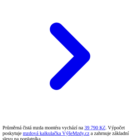
Průměrná čistá mzda montéra vychází na
39 790 Kč
. Výpočet
poskytuje
mzdová kalkulačka VýšeMzdy.cz
a zahrnuje základní
slevu na poplatníka.