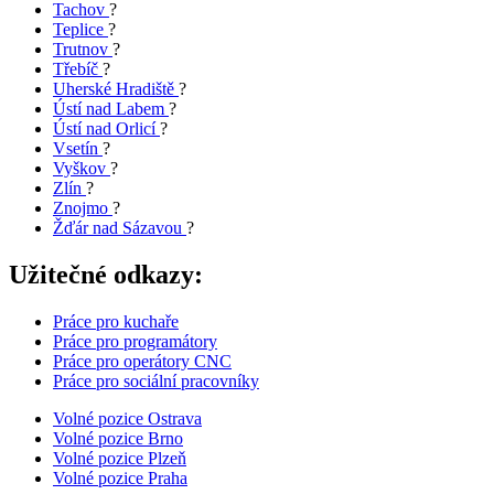
Tachov
?
Teplice
?
Trutnov
?
Třebíč
?
Uherské Hradiště
?
Ústí nad Labem
?
Ústí nad Orlicí
?
Vsetín
?
Vyškov
?
Zlín
?
Znojmo
?
Žďár nad Sázavou
?
Užitečné odkazy:
Práce pro kuchaře
Práce pro programátory
Práce pro operátory CNC
Práce pro sociální pracovníky
Volné pozice Ostrava
Volné pozice Brno
Volné pozice Plzeň
Volné pozice Praha