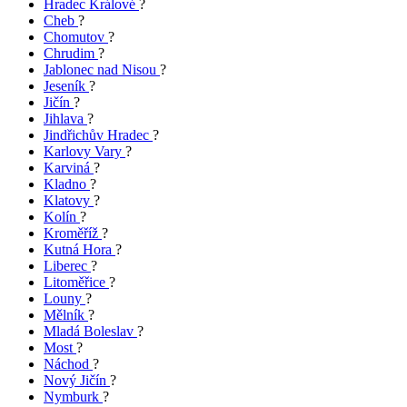
Hradec Králové
?
Cheb
?
Chomutov
?
Chrudim
?
Jablonec nad Nisou
?
Jeseník
?
Jičín
?
Jihlava
?
Jindřichův Hradec
?
Karlovy Vary
?
Karviná
?
Kladno
?
Klatovy
?
Kolín
?
Kroměříž
?
Kutná Hora
?
Liberec
?
Litoměřice
?
Louny
?
Mělník
?
Mladá Boleslav
?
Most
?
Náchod
?
Nový Jičín
?
Nymburk
?