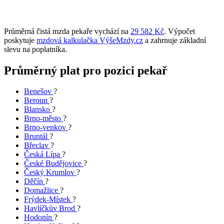
Průměrná čistá mzda pekaře vychází na
29 582 Kč
. Výpočet
poskytuje
mzdová kalkulačka VýšeMzdy.cz
a zahrnuje základní
slevu na poplatníka.
Průměrný plat pro pozici pekař
Benešov
?
Beroun
?
Blansko
?
Brno-město
?
Brno-venkov
?
Bruntál
?
Břeclav
?
Česká Lípa
?
České Budějovice
?
Český Krumlov
?
Děčín
?
Domažlice
?
Frýdek-Místek
?
Havlíčkův Brod
?
Hodonín
?