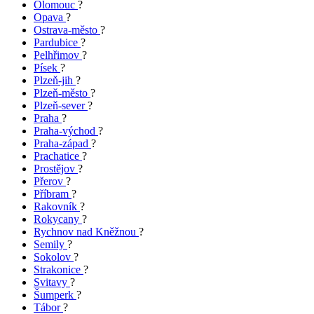
Olomouc
?
Opava
?
Ostrava-město
?
Pardubice
?
Pelhřimov
?
Písek
?
Plzeň-jih
?
Plzeň-město
?
Plzeň-sever
?
Praha
?
Praha-východ
?
Praha-západ
?
Prachatice
?
Prostějov
?
Přerov
?
Příbram
?
Rakovník
?
Rokycany
?
Rychnov nad Kněžnou
?
Semily
?
Sokolov
?
Strakonice
?
Svitavy
?
Šumperk
?
Tábor
?