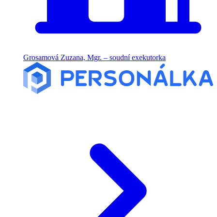
Grosamová Zuzana, Mgr. – soudní exekutorka