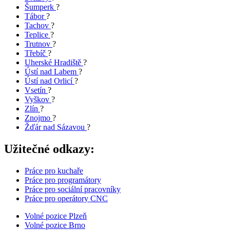
Šumperk
?
Tábor
?
Tachov
?
Teplice
?
Trutnov
?
Třebíč
?
Uherské Hradiště
?
Ústí nad Labem
?
Ústí nad Orlicí
?
Vsetín
?
Vyškov
?
Zlín
?
Znojmo
?
Žďár nad Sázavou
?
Užitečné odkazy:
Práce pro kuchaře
Práce pro programátory
Práce pro sociální pracovníky
Práce pro operátory CNC
Volné pozice Plzeň
Volné pozice Brno