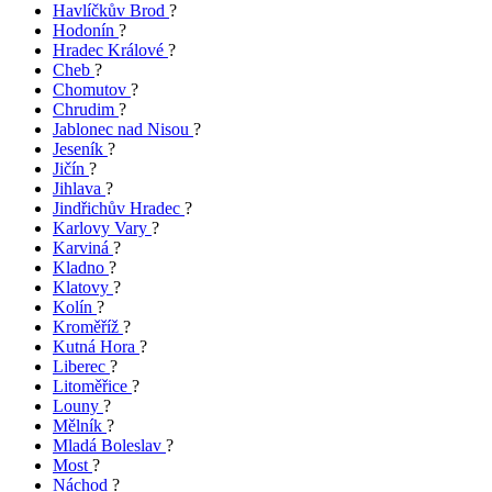
Havlíčkův Brod
?
Hodonín
?
Hradec Králové
?
Cheb
?
Chomutov
?
Chrudim
?
Jablonec nad Nisou
?
Jeseník
?
Jičín
?
Jihlava
?
Jindřichův Hradec
?
Karlovy Vary
?
Karviná
?
Kladno
?
Klatovy
?
Kolín
?
Kroměříž
?
Kutná Hora
?
Liberec
?
Litoměřice
?
Louny
?
Mělník
?
Mladá Boleslav
?
Most
?
Náchod
?