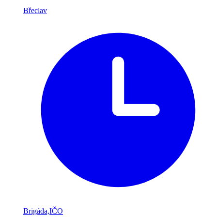
Břeclav
Brigáda,IČO