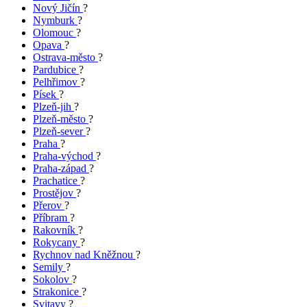
Nový Jičín
?
Nymburk
?
Olomouc
?
Opava
?
Ostrava-město
?
Pardubice
?
Pelhřimov
?
Písek
?
Plzeň-jih
?
Plzeň-město
?
Plzeň-sever
?
Praha
?
Praha-východ
?
Praha-západ
?
Prachatice
?
Prostějov
?
Přerov
?
Příbram
?
Rakovník
?
Rokycany
?
Rychnov nad Kněžnou
?
Semily
?
Sokolov
?
Strakonice
?
Svitavy
?