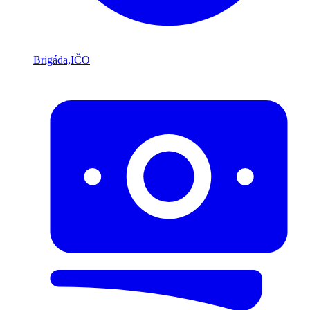
Brigáda,IČO