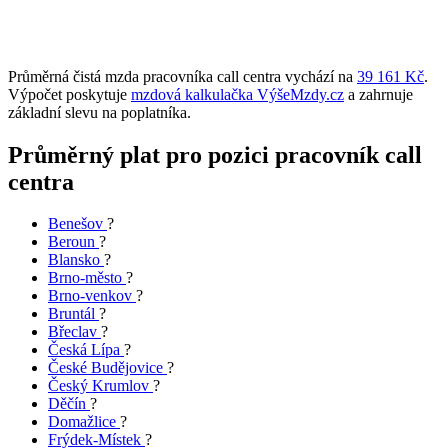
Průměrná čistá mzda pracovníka call centra vychází na
39 161 Kč
.
Výpočet poskytuje
mzdová kalkulačka VýšeMzdy.cz
a zahrnuje
základní slevu na poplatníka.
Průměrný plat pro pozici pracovník call
centra
Benešov
?
Beroun
?
Blansko
?
Brno-město
?
Brno-venkov
?
Bruntál
?
Břeclav
?
Česká Lípa
?
České Budějovice
?
Český Krumlov
?
Děčín
?
Domažlice
?
Frýdek-Místek
?