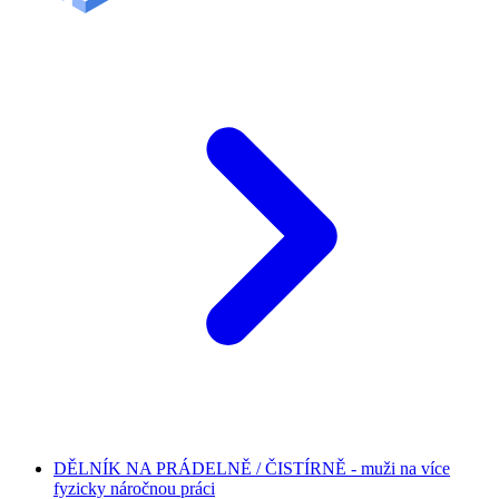
DĚLNÍK NA PRÁDELNĚ / ČISTÍRNĚ - muži na více
fyzicky náročnou práci