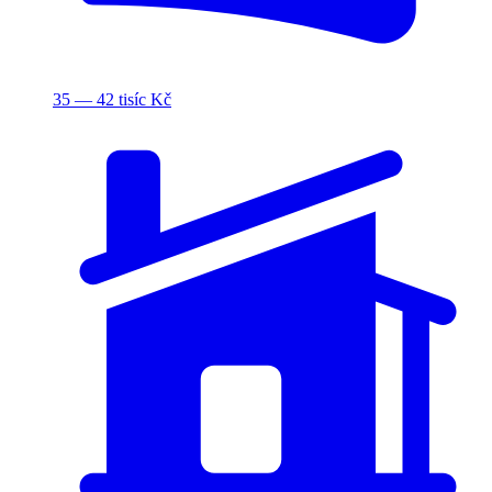
35 — 42 tisíc Kč