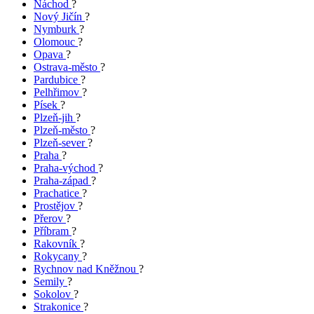
Náchod
?
Nový Jičín
?
Nymburk
?
Olomouc
?
Opava
?
Ostrava-město
?
Pardubice
?
Pelhřimov
?
Písek
?
Plzeň-jih
?
Plzeň-město
?
Plzeň-sever
?
Praha
?
Praha-východ
?
Praha-západ
?
Prachatice
?
Prostějov
?
Přerov
?
Příbram
?
Rakovník
?
Rokycany
?
Rychnov nad Kněžnou
?
Semily
?
Sokolov
?
Strakonice
?