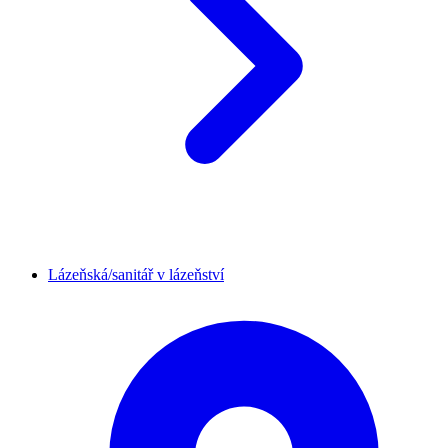
Lázeňská/sanitář v lázeňství