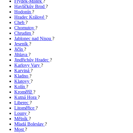
Frýdek-Místek
?
Havlíčkův Brod
?
Hodonín
?
Hradec Králové
?
Cheb
?
Chomutov
?
Chrudim
?
Jablonec nad Nisou
?
Jeseník
?
Jičín
?
Jihlava
?
Jindřichův Hradec
?
Karlovy Vary
?
Karviná
?
Kladno
?
Klatovy
?
Kolín
?
Kroměříž
?
Kutná Hora
?
Liberec
?
Litoměřice
?
Louny
?
Mělník
?
Mladá Boleslav
?
Most
?