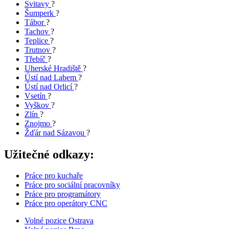
Svitavy
?
Šumperk
?
Tábor
?
Tachov
?
Teplice
?
Trutnov
?
Třebíč
?
Uherské Hradiště
?
Ústí nad Labem
?
Ústí nad Orlicí
?
Vsetín
?
Vyškov
?
Zlín
?
Znojmo
?
Žďár nad Sázavou
?
Užitečné odkazy:
Práce pro kuchaře
Práce pro sociální pracovníky
Práce pro programátory
Práce pro operátory CNC
Volné pozice Ostrava