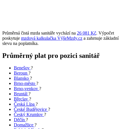
Průměrná čistá mzda sanitáře vychází na
26 081 Kč
. Výpočet
poskytuje
mzdová kalkulačka VýšeMzdy.cz
a zahrnuje základní
slevu na poplatníka.
Průměrný plat pro pozici sanitář
Benešov
?
Beroun
?
Blansko
?
Brno-město
?
Brno-venkov
?
Bruntál
?
Břeclav
?
Česká Lípa
?
České Budějovice
?
Český Krumlov
?
Děčín
?
Domažlice
?