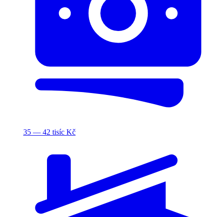
35 — 42 tisíc Kč