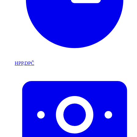
HPP,DPČ