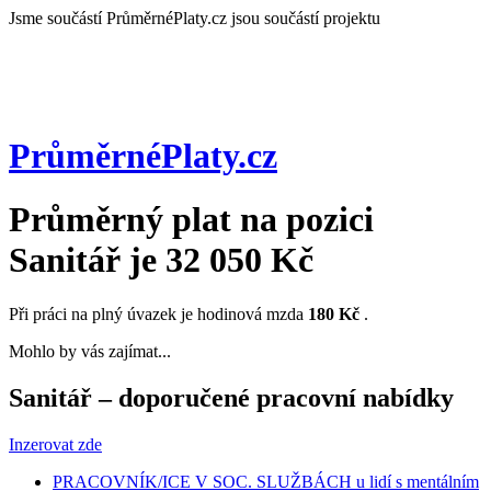
Jsme součástí
PrůměrnéPlaty.cz jsou součástí projektu
PrůměrnéPlaty
.cz
Průměrný plat na pozici
Sanitář
je
32 050 Kč
Při práci na plný úvazek je hodinová mzda
180 Kč
.
Mohlo by vás zajímat...
Sanitář – doporučené pracovní nabídky
Inzerovat zde
PRACOVNÍK/ICE V SOC. SLUŽBÁCH u lidí s mentálním