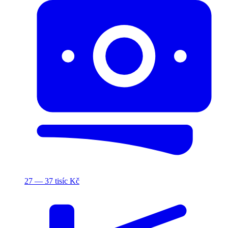
27 — 37 tisíc Kč