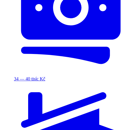
34 — 40 tisíc Kč