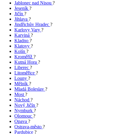
Jablonec nad Nisou
?
Jeseník
?
Jičín
?
Jihlava
?
Jindřichův Hradec
?
Karlovy Vary
?
Karviná
?
Kladno
?
Klatovy
?
Kolín
?
Kroměříž
?
Kutná Hora
?
Liberec
?
Litoměřice
?
Louny
?
Mělník
?
Mladá Boleslav
?
Most
?
Náchod
?
Nový Jičín
?
Nymburk
?
Olomouc
?
Opava
?
Ostrava-město
?
Pardubice
?