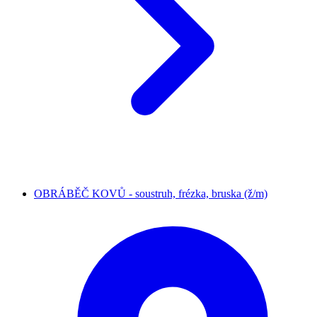
OBRÁBĚČ KOVŮ - soustruh, frézka, bruska (ž/m)