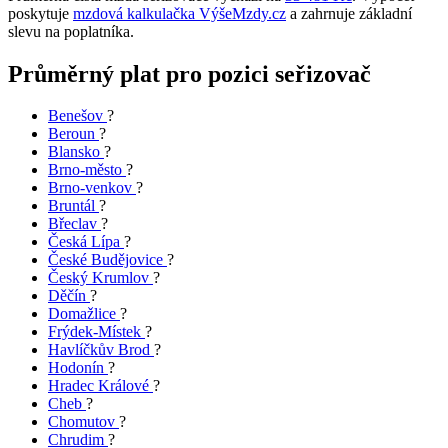
poskytuje
mzdová kalkulačka VýšeMzdy.cz
a zahrnuje základní
slevu na poplatníka.
Průměrný plat pro pozici seřizovač
Benešov
?
Beroun
?
Blansko
?
Brno-město
?
Brno-venkov
?
Bruntál
?
Břeclav
?
Česká Lípa
?
České Budějovice
?
Český Krumlov
?
Děčín
?
Domažlice
?
Frýdek-Místek
?
Havlíčkův Brod
?
Hodonín
?
Hradec Králové
?
Cheb
?
Chomutov
?
Chrudim
?