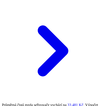
Průměrná čistá mzda seřizovače vychází na
33 481 Kč
. Výpočet