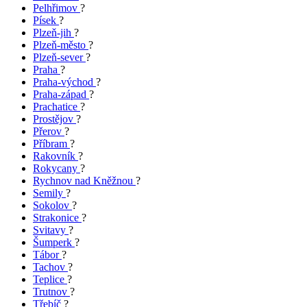
Pelhřimov
?
Písek
?
Plzeň-jih
?
Plzeň-město
?
Plzeň-sever
?
Praha
?
Praha-východ
?
Praha-západ
?
Prachatice
?
Prostějov
?
Přerov
?
Příbram
?
Rakovník
?
Rokycany
?
Rychnov nad Kněžnou
?
Semily
?
Sokolov
?
Strakonice
?
Svitavy
?
Šumperk
?
Tábor
?
Tachov
?
Teplice
?
Trutnov
?
Třebíč
?