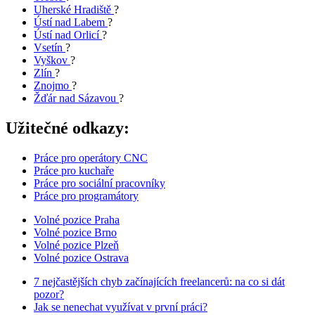
Uherské Hradiště
?
Ústí nad Labem
?
Ústí nad Orlicí
?
Vsetín
?
Vyškov
?
Zlín
?
Znojmo
?
Žďár nad Sázavou
?
Užitečné odkazy:
Práce pro operátory CNC
Práce pro kuchaře
Práce pro sociální pracovníky
Práce pro programátory
Volné pozice Praha
Volné pozice Brno
Volné pozice Plzeň
Volné pozice Ostrava
7 nejčastějších chyb začínajících freelancerů: na co si dát
pozor?
Jak se nenechat využívat v první práci?