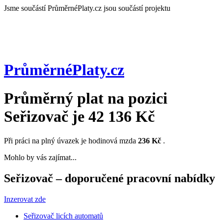
Jsme součástí
PrůměrnéPlaty.cz jsou součástí projektu
PrůměrnéPlaty
.cz
Průměrný plat na pozici
Seřizovač
je
42 136 Kč
Při práci na plný úvazek je hodinová mzda
236 Kč
.
Mohlo by vás zajímat...
Seřizovač – doporučené pracovní nabídky
Inzerovat zde
Seřizovač licích automatů