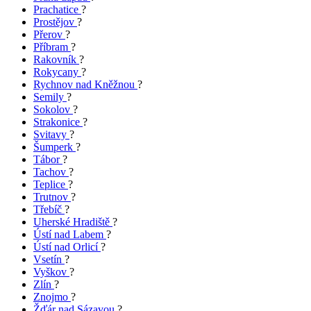
Prachatice
?
Prostějov
?
Přerov
?
Příbram
?
Rakovník
?
Rokycany
?
Rychnov nad Kněžnou
?
Semily
?
Sokolov
?
Strakonice
?
Svitavy
?
Šumperk
?
Tábor
?
Tachov
?
Teplice
?
Trutnov
?
Třebíč
?
Uherské Hradiště
?
Ústí nad Labem
?
Ústí nad Orlicí
?
Vsetín
?
Vyškov
?
Zlín
?
Znojmo
?
Žďár nad Sázavou
?