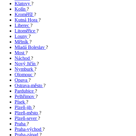
Klatovy
?
Kolín
?
Kroměříž
?
Kutná Hora
?
Liberec
?
Litoměřice
?
Louny
?
Mělník
?
Mladá Boleslav
?
Most
?
Náchod
?
Nový Jičín
?
Nymburk
?
Olomouc
?
Opava
?
Ostrava-město
?
Pardubice
?
Pelhřimov
?
Písek
?
Plzeň-jih
?
Plzeň-město
?
Plzeň-sever
?
Praha
?
Praha-východ
?
Praha-západ
?