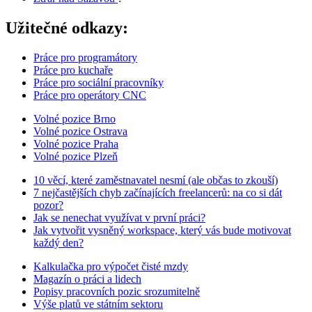
Užitečné odkazy:
Práce pro programátory
Práce pro kuchaře
Práce pro sociální pracovníky
Práce pro operátory CNC
Volné pozice Brno
Volné pozice Ostrava
Volné pozice Praha
Volné pozice Plzeň
10 věcí, které zaměstnavatel nesmí (ale občas to zkouší)
7 nejčastějších chyb začínajících freelancerů: na co si dát
pozor?
Jak se nenechat využívat v první práci?
Jak vytvořit vysněný workspace, který vás bude motivovat
každý den?
Kalkulačka pro výpočet čisté mzdy
Magazín o práci a lidech
Popisy pracovních pozic srozumitelně
Výše platů ve státním sektoru