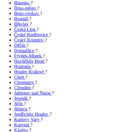
Blansko
?
Brno-město
?
Brno-venkov
?
Bruntál
?
Břeclav
?
Česká Lípa
?
České Budějovice
?
Český Krumlov
?
Děčín
?
Domažlice
?
Frýdek-Místek
?
Havlíčkův Brod
?
Hodonín
?
Hradec Králové
?
Cheb
?
Chomutov
?
Chrudim
?
Jablonec nad Nisou
?
Jeseník
?
Jičín
?
Jihlava
?
Jindřichův Hradec
?
Karlovy Vary
?
Karviná
?
Kladno
?