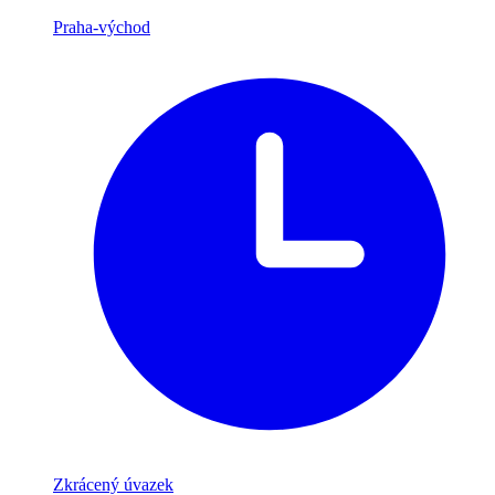
Praha-východ
Zkrácený úvazek