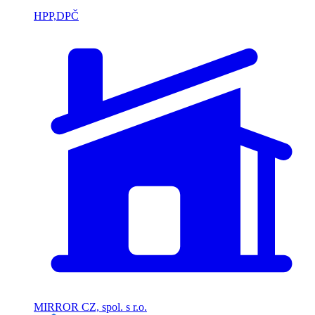
HPP,DPČ
MIRROR CZ, spol. s r.o.