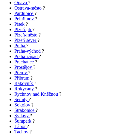
Opava
?
Ostrava-město
?
Pardubice
?
Pelhřimov
?
Písek
?
Plzeň-jih
?
Plzeň-město
?
Plzeň-sever
?
Praha
?
Praha-východ
?
Praha-západ
?
Prachatice
?
Prostějov
?
Přerov
?
Příbram
?
Rakovník
?
Rokycany
?
Rychnov nad Kněžnou
?
Semily
?
Sokolov
?
Strakonice
?
Svitavy
?
Šumperk
?
Tábor
?
Tachov
?