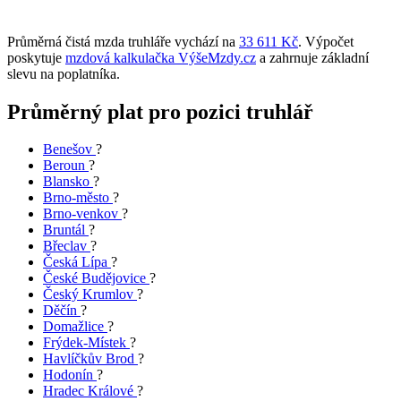
Průměrná čistá mzda truhláře vychází na
33 611 Kč
. Výpočet
poskytuje
mzdová kalkulačka VýšeMzdy.cz
a zahrnuje základní
slevu na poplatníka.
Průměrný plat pro pozici truhlář
Benešov
?
Beroun
?
Blansko
?
Brno-město
?
Brno-venkov
?
Bruntál
?
Břeclav
?
Česká Lípa
?
České Budějovice
?
Český Krumlov
?
Děčín
?
Domažlice
?
Frýdek-Místek
?
Havlíčkův Brod
?
Hodonín
?
Hradec Králové
?