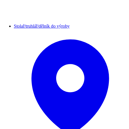
Stolař/truhlář/dělník do výroby