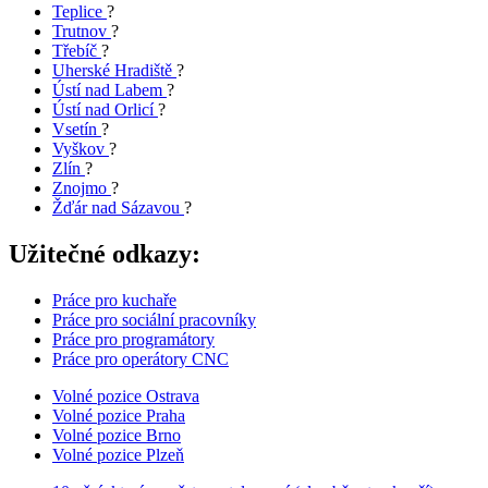
Teplice
?
Trutnov
?
Třebíč
?
Uherské Hradiště
?
Ústí nad Labem
?
Ústí nad Orlicí
?
Vsetín
?
Vyškov
?
Zlín
?
Znojmo
?
Žďár nad Sázavou
?
Užitečné odkazy:
Práce pro kuchaře
Práce pro sociální pracovníky
Práce pro programátory
Práce pro operátory CNC
Volné pozice Ostrava
Volné pozice Praha
Volné pozice Brno
Volné pozice Plzeň