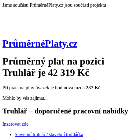
Jsme součástí
PrůměrnéPlaty.cz jsou součástí projektu
PrůměrnéPlaty
.cz
Průměrný plat na pozici
Truhlář
je
42 319 Kč
Při práci na plný úvazek je hodinová mzda
237 Kč
.
Mohlo by vás zajímat...
Truhlář – doporučené pracovní nabídky
Inzerovat zde
Stavební truhlář / stavební truhlářka