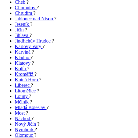
Cheb
?
Chomutov
?
Chrudim
?
Jablonec nad Nisou
?
Jeseník
?
Jičín
?
Jihlava
?
Jindřichův Hradec
?
Karlovy Vary
?
Karviná
?
Kladno
?
Klatovy
?
Kolín
?
Kroměříž
?
Kutná Hora
?
Liberec
?
Litoměřice
?
Louny
?
Mělník
?
Mladá Boleslav
?
Most
?
Náchod
?
Nový Jičín
?
Nymburk
?
Olomouc
?