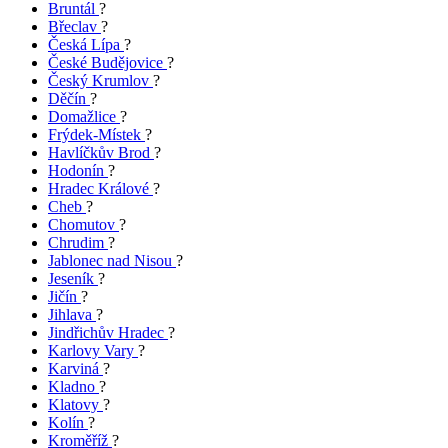
Bruntál
?
Břeclav
?
Česká Lípa
?
České Budějovice
?
Český Krumlov
?
Děčín
?
Domažlice
?
Frýdek-Místek
?
Havlíčkův Brod
?
Hodonín
?
Hradec Králové
?
Cheb
?
Chomutov
?
Chrudim
?
Jablonec nad Nisou
?
Jeseník
?
Jičín
?
Jihlava
?
Jindřichův Hradec
?
Karlovy Vary
?
Karviná
?
Kladno
?
Klatovy
?
Kolín
?
Kroměříž
?