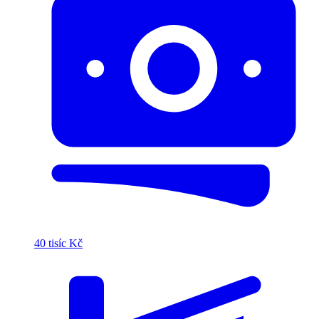
40 tisíc Kč