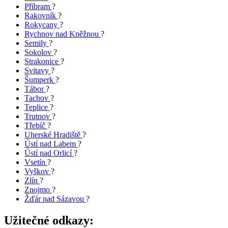
Příbram
?
Rakovník
?
Rokycany
?
Rychnov nad Kněžnou
?
Semily
?
Sokolov
?
Strakonice
?
Svitavy
?
Šumperk
?
Tábor
?
Tachov
?
Teplice
?
Trutnov
?
Třebíč
?
Uherské Hradiště
?
Ústí nad Labem
?
Ústí nad Orlicí
?
Vsetín
?
Vyškov
?
Zlín
?
Znojmo
?
Žďár nad Sázavou
?
Užitečné odkazy: