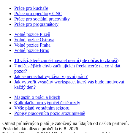
Práce pro kuchaře
Práce pro operátory CNC
Práce pro sociální pracovníky
Práce pro programátory
Volné pozice Plzeň
Volné pozice Ostrava
Volné pozice Praha
Volné pozice Brno
10 věcí, které zaměstnavatel nesmí (ale občas to zkouší)
7 nejčastějších chyb začínajících freelancerů: na co si dát
pozor?
Jak se nenechat využívat v první práci?
Jak vytvořit vysněný workspace, který vás bude motivovat
každý den?
Magazín o práci a lidech
Kalkulačka pro výpočet čisté mzdy
Výše platů ve státním sektoru
Popisy pracovních pozic srozumitelně
Odhad průměrných platů je založený na údajích od našich partnerů.
Poslední aktualizace proběhla 6. 8. 2026.