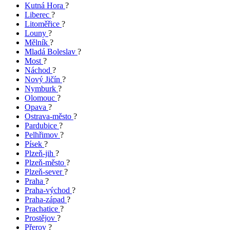
Kutná Hora
?
Liberec
?
Litoměřice
?
Louny
?
Mělník
?
Mladá Boleslav
?
Most
?
Náchod
?
Nový Jičín
?
Nymburk
?
Olomouc
?
Opava
?
Ostrava-město
?
Pardubice
?
Pelhřimov
?
Písek
?
Plzeň-jih
?
Plzeň-město
?
Plzeň-sever
?
Praha
?
Praha-východ
?
Praha-západ
?
Prachatice
?
Prostějov
?
Přerov
?