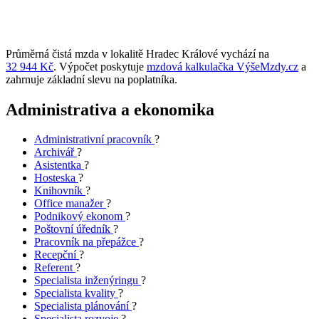
Průměrná čistá mzda v lokalitě Hradec Králové vychází na
32 944 Kč
. Výpočet poskytuje
mzdová kalkulačka VýšeMzdy.cz
a
zahrnuje základní slevu na poplatníka.
Administrativa a ekonomika
Administrativní pracovník
?
Archivář
?
Asistentka
?
Hosteska
?
Knihovník
?
Office manažer
?
Podnikový ekonom
?
Poštovní úředník
?
Pracovník na přepážce
?
Recepční
?
Referent
?
Specialista inženýringu
?
Specialista kvality
?
Specialista plánování
?
Specialista rozvoje
?