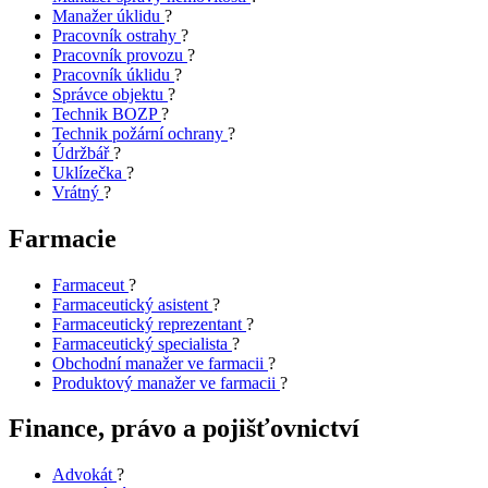
Manažer úklidu
?
Pracovník ostrahy
?
Pracovník provozu
?
Pracovník úklidu
?
Správce objektu
?
Technik BOZP
?
Technik požární ochrany
?
Údržbář
?
Uklízečka
?
Vrátný
?
Farmacie
Farmaceut
?
Farmaceutický asistent
?
Farmaceutický reprezentant
?
Farmaceutický specialista
?
Obchodní manažer ve farmacii
?
Produktový manažer ve farmacii
?
Finance, právo a pojišťovnictví
Advokát
?