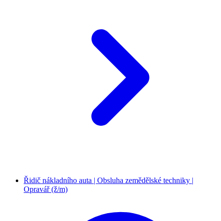
Řidič nákladního auta | Obsluha zemědělské techniky |
Opravář (ž/m)