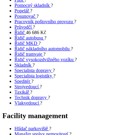
Pomocný skladník
?
Popelář
?
Posunovač
?
Pracovník poštovního provozu
?
Průvodčí
?
Řidič
46 686 Kč
Řidič autobusu
?
Řidič MKD
?
Řidič nákladního automobilu
?
Řidič tramvaje
?
Řidič vysokozdvižného vozíku
?
Skladník
?
Specialista dopravy
?
Specialista logistiky
?
Speditér
?
Strojvedoucí
?
Taxikář
?
Technik dopravy
?
Vlakvedoucí
?
Facility management
Hlídač parkoviště
?
Manažer správy nemovitostí
?