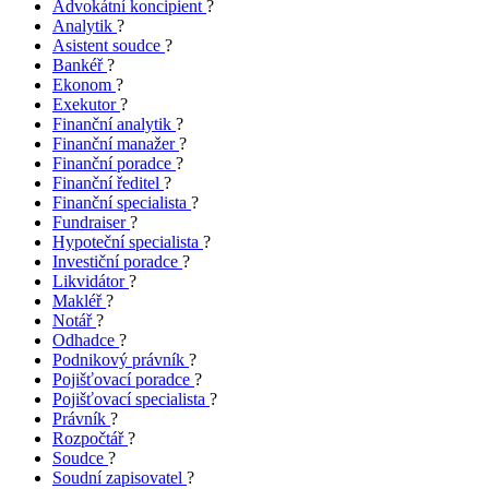
Advokátní koncipient
?
Analytik
?
Asistent soudce
?
Bankéř
?
Ekonom
?
Exekutor
?
Finanční analytik
?
Finanční manažer
?
Finanční poradce
?
Finanční ředitel
?
Finanční specialista
?
Fundraiser
?
Hypoteční specialista
?
Investiční poradce
?
Likvidátor
?
Makléř
?
Notář
?
Odhadce
?
Podnikový právník
?
Pojišťovací poradce
?
Pojišťovací specialista
?
Právník
?
Rozpočtář
?
Soudce
?
Soudní zapisovatel
?