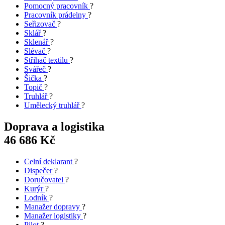
Pomocný pracovník
?
Pracovník prádelny
?
Seřizovač
?
Sklář
?
Sklenář
?
Slévač
?
Střihač textilu
?
Svářeč
?
Šička
?
Topič
?
Truhlář
?
Umělecký truhlář
?
Doprava a logistika
46 686 Kč
Celní deklarant
?
Dispečer
?
Doručovatel
?
Kurýr
?
Lodník
?
Manažer dopravy
?
Manažer logistiky
?
Pilot
?