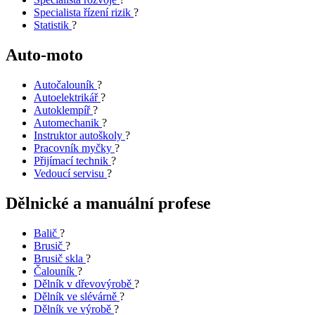
Specialista řízení rizik
?
Statistik
?
Auto-moto
Autočalouník
?
Autoelektrikář
?
Autoklempíř
?
Automechanik
?
Instruktor autoškoly
?
Pracovník myčky
?
Přijímací technik
?
Vedoucí servisu
?
Dělnické a manuální profese
Balič
?
Brusič
?
Brusič skla
?
Čalouník
?
Dělník v dřevovýrobě
?
Dělník ve slévárně
?
Dělník ve výrobě
?