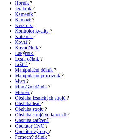
Horník
?
Jeřábník
?
Kameník
?
Kamnář
?
Keramik
?
Kontrolor kvality
?
Kotelník
?
Kovář
?
Kovodělník
?
Lakýrník
?
Lesní dělník
?
Leštič
?
Manipulační dělník
?
Manipulační pracovník
?
Mistr
?
Montážní dělník
?
Montér
?
Obsluha lesnických strojů
?
Obsluha lisů
?
Obsluha strojů
?
Obsluha strojů ve farmacii
?
Obsluha zařízení
?
Operátor CNC
?
Operátor výroby
?
Pomocný dělník
?