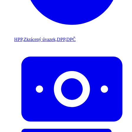
HPP,Zkrácený úvazek,DPP,DPČ