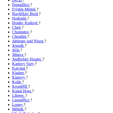
Děčín
?
Domažlice
?
Frýdek-Místek
?
Havlíčkův Brod
?
Hodonín
?
Hradec Králové
?
Cheb
?
Chomutov
?
Chrudim
?
Jablonec nad Nisou
?
Jeseník
?
Jičín
?
Jihlava
?
Jindřichův Hradec
?
Karlovy Vary
?
Karviná
?
Kladno
?
Klatovy
?
Kolín
?
Kroměříž
?
Kutná Hora
?
Liberec
?
Litoměřice
?
Louny
?
Mělník
?