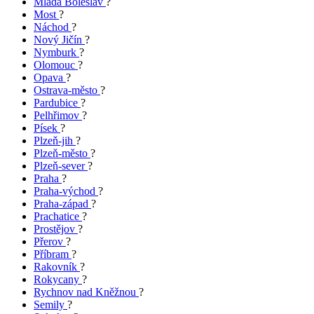
Mladá Boleslav
?
Most
?
Náchod
?
Nový Jičín
?
Nymburk
?
Olomouc
?
Opava
?
Ostrava-město
?
Pardubice
?
Pelhřimov
?
Písek
?
Plzeň-jih
?
Plzeň-město
?
Plzeň-sever
?
Praha
?
Praha-východ
?
Praha-západ
?
Prachatice
?
Prostějov
?
Přerov
?
Příbram
?
Rakovník
?
Rokycany
?
Rychnov nad Kněžnou
?
Semily
?