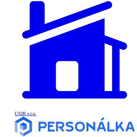
USIR s.r.o.