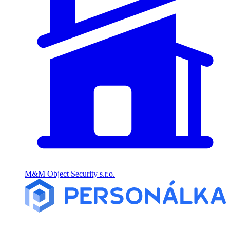
M&M Object Security s.r.o.