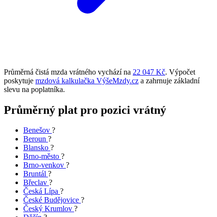
Průměrná čistá mzda vrátného vychází na
22 047 Kč
. Výpočet
poskytuje
mzdová kalkulačka VýšeMzdy.cz
a zahrnuje základní
slevu na poplatníka.
Průměrný plat pro pozici vrátný
Benešov
?
Beroun
?
Blansko
?
Brno-město
?
Brno-venkov
?
Bruntál
?
Břeclav
?
Česká Lípa
?
České Budějovice
?
Český Krumlov
?