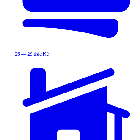
26 — 29 tisíc Kč