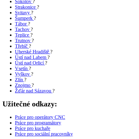
Sokolov
?
Strakonice
?
Svitavy
?
Šumperk
?
Tábor
?
Tachov
?
Teplice
?
Trutnov
?
Třebíč
?
Uherské Hradiště
?
Ústí nad Labem
?
Ústí nad Orlicí
?
Vsetín
?
Vyškov
?
Zlín
?
Znojmo
?
Žďár nad Sázavou
?
Užitečné odkazy:
Práce pro operátory CNC
Práce pro programátory
Práce pro kuchaře
Práce pro sociální pracovníky