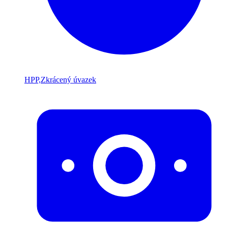
HPP,Zkrácený úvazek