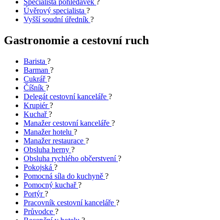
Specialista pohledávek
?
Úvěrový specialista
?
Vyšší soudní úředník
?
Gastronomie a cestovní ruch
Barista
?
Barman
?
Cukrář
?
Číšník
?
Delegát cestovní kanceláře
?
Krupiér
?
Kuchař
?
Manažer cestovní kanceláře
?
Manažer hotelu
?
Manažer restaurace
?
Obsluha herny
?
Obsluha rychlého občerstvení
?
Pokojská
?
Pomocná síla do kuchyně
?
Pomocný kuchař
?
Portýr
?
Pracovník cestovní kanceláře
?
Průvodce
?