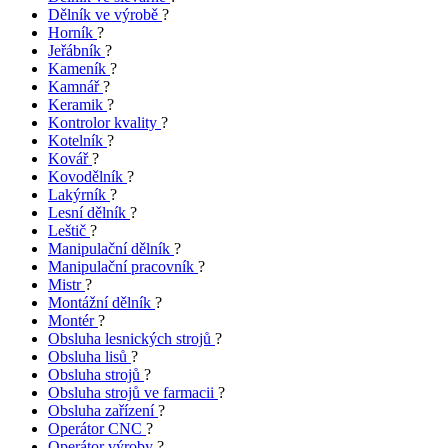
Dělník ve výrobě
?
Horník
?
Jeřábník
?
Kameník
?
Kamnář
?
Keramik
?
Kontrolor kvality
?
Kotelník
?
Kovář
?
Kovodělník
?
Lakýrník
?
Lesní dělník
?
Leštič
?
Manipulační dělník
?
Manipulační pracovník
?
Mistr
?
Montážní dělník
?
Montér
?
Obsluha lesnických strojů
?
Obsluha lisů
?
Obsluha strojů
?
Obsluha strojů ve farmacii
?
Obsluha zařízení
?
Operátor CNC
?
Operátor výroby
?