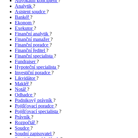
Advokátní koncipient
?
Analytik
?
Asistent soudce
?
Bankéř
?
Ekonom
?
Exekutor
?
Finanční analytik
?
Finanční manažer
?
Finanční poradce
?
Finanční ředitel
?
Finanční specialista
?
Fundraiser
?
Hypoteční specialista
?
Investiční poradce
?
Likvidátor
?
Makléř
?
Notář
?
Odhadce
?
Podnikový právník
?
Pojišťovací poradce
?
Pojišťovací specialista
?
Právník
?
Rozpočtář
?
Soudce
?
Soudní zapisovatel
?