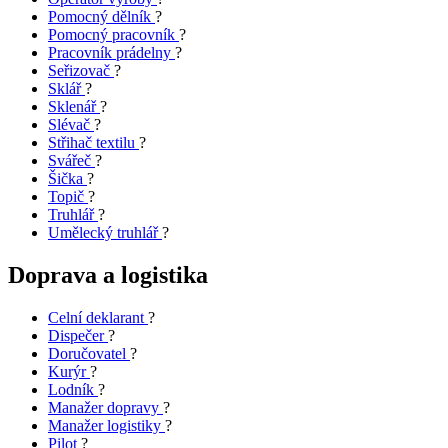
Pomocný dělník
?
Pomocný pracovník
?
Pracovník prádelny
?
Seřizovač
?
Sklář
?
Sklenář
?
Slévač
?
Střihač textilu
?
Svářeč
?
Šička
?
Topič
?
Truhlář
?
Umělecký truhlář
?
Doprava a logistika
Celní deklarant
?
Dispečer
?
Doručovatel
?
Kurýr
?
Lodník
?
Manažer dopravy
?
Manažer logistiky
?
Pilot
?