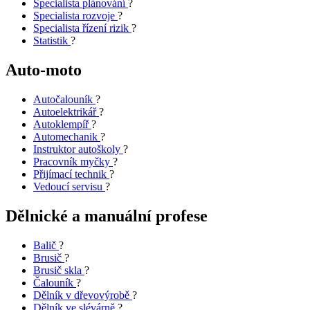
Specialista plánování
?
Specialista rozvoje
?
Specialista řízení rizik
?
Statistik
?
Auto-moto
Autočalouník
?
Autoelektrikář
?
Autoklempíř
?
Automechanik
?
Instruktor autoškoly
?
Pracovník myčky
?
Přijímací technik
?
Vedoucí servisu
?
Dělnické a manuální profese
Balič
?
Brusič
?
Brusič skla
?
Čalouník
?
Dělník v dřevovýrobě
?
Dělník ve slévárně
?