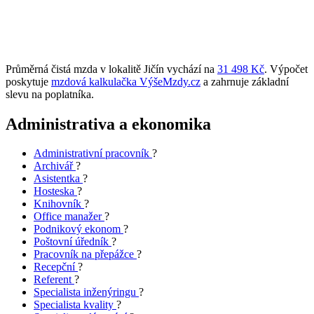
Průměrná čistá mzda v lokalitě Jičín vychází na
31 498 Kč
. Výpočet
poskytuje
mzdová kalkulačka VýšeMzdy.cz
a zahrnuje základní
slevu na poplatníka.
Administrativa a ekonomika
Administrativní pracovník
?
Archivář
?
Asistentka
?
Hosteska
?
Knihovník
?
Office manažer
?
Podnikový ekonom
?
Poštovní úředník
?
Pracovník na přepážce
?
Recepční
?
Referent
?
Specialista inženýringu
?
Specialista kvality
?