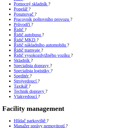
Pomocný skladník
?
Popelář
?
Posunovač
?
Pracovník poštovního provozu
?
Průvodčí
?
Řidič
?
Řidič autobusu
?
Řidič MKD
?
Řidič nákladního automobilu
?
Řidič tramvaje
?
Řidič vysokozdvižného vozíku
?
Skladník
?
Specialista dopravy
?
Specialista logistiky
?
Speditér
?
Strojvedoucí
?
Taxikář
?
Technik dopravy
?
Vlakvedoucí
?
Facility management
Hlídač parkoviště
?
Manažer správy nemovitostí
?