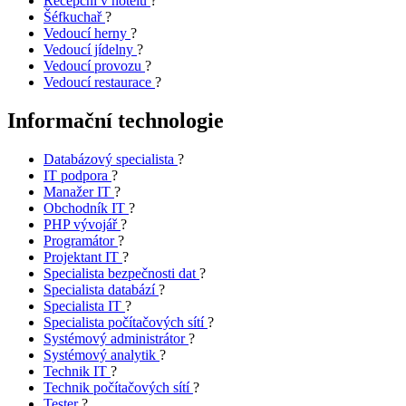
Recepční v hotelu
?
Šéfkuchař
?
Vedoucí herny
?
Vedoucí jídelny
?
Vedoucí provozu
?
Vedoucí restaurace
?
Informační technologie
Databázový specialista
?
IT podpora
?
Manažer IT
?
Obchodník IT
?
PHP vývojář
?
Programátor
?
Projektant IT
?
Specialista bezpečnosti dat
?
Specialista databází
?
Specialista IT
?
Specialista počítačových sítí
?
Systémový administrátor
?
Systémový analytik
?
Technik IT
?
Technik počítačových sítí
?
Tester
?