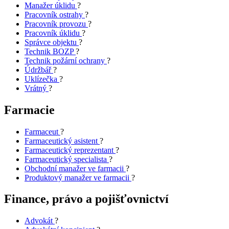
Manažer úklidu
?
Pracovník ostrahy
?
Pracovník provozu
?
Pracovník úklidu
?
Správce objektu
?
Technik BOZP
?
Technik požární ochrany
?
Údržbář
?
Uklízečka
?
Vrátný
?
Farmacie
Farmaceut
?
Farmaceutický asistent
?
Farmaceutický reprezentant
?
Farmaceutický specialista
?
Obchodní manažer ve farmacii
?
Produktový manažer ve farmacii
?
Finance, právo a pojišťovnictví
Advokát
?