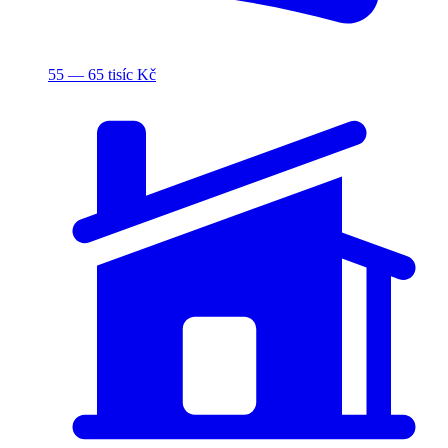
55 — 65 tisíc Kč