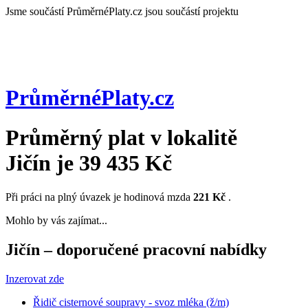
Jsme součástí
PrůměrnéPlaty.cz jsou součástí projektu
PrůměrnéPlaty
.cz
Průměrný plat v lokalitě
Jičín
je
39 435 Kč
Při práci na plný úvazek je hodinová mzda
221 Kč
.
Mohlo by vás zajímat...
Jičín – doporučené pracovní nabídky
Inzerovat zde
Řidič cisternové soupravy - svoz mléka (ž/m)