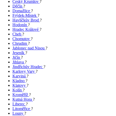
Český Krumlov
?
Děčín
?
Domažlice
?
Frýdek-Místek
?
Havlíčkův Brod
?
Hodonín
?
Hradec Králové
?
Cheb
?
Chomutov
?
Chrudim
?
Jablonec nad Nisou
?
Jeseník
?
Jičín
?
Jihlava
?
Jindřichův Hradec
?
Karlovy Vary
?
Karviná
?
Kladno
?
Klatovy
?
Kolín
?
Kroměříž
?
Kutná Hora
?
Liberec
?
Litoměřice
?
Louny
?