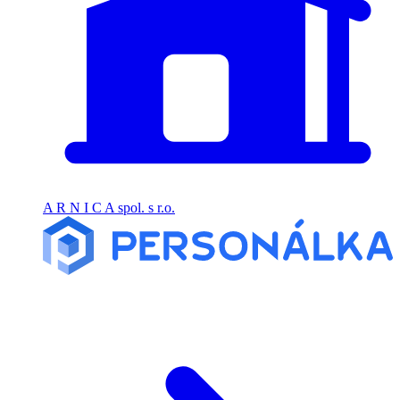
A R N I C A spol. s r.o.