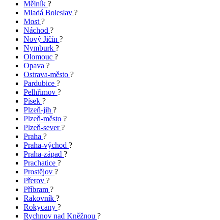
Mělník
?
Mladá Boleslav
?
Most
?
Náchod
?
Nový Jičín
?
Nymburk
?
Olomouc
?
Opava
?
Ostrava-město
?
Pardubice
?
Pelhřimov
?
Písek
?
Plzeň-jih
?
Plzeň-město
?
Plzeň-sever
?
Praha
?
Praha-východ
?
Praha-západ
?
Prachatice
?
Prostějov
?
Přerov
?
Příbram
?
Rakovník
?
Rokycany
?
Rychnov nad Kněžnou
?