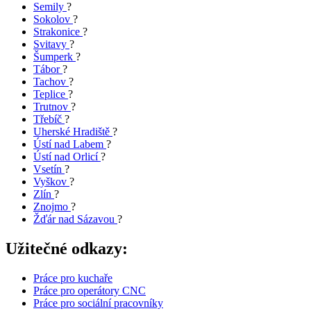
Semily
?
Sokolov
?
Strakonice
?
Svitavy
?
Šumperk
?
Tábor
?
Tachov
?
Teplice
?
Trutnov
?
Třebíč
?
Uherské Hradiště
?
Ústí nad Labem
?
Ústí nad Orlicí
?
Vsetín
?
Vyškov
?
Zlín
?
Znojmo
?
Žďár nad Sázavou
?
Užitečné odkazy:
Práce pro kuchaře
Práce pro operátory CNC
Práce pro sociální pracovníky