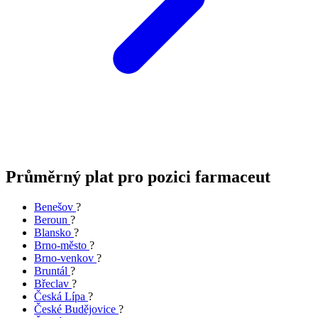
Průměrný plat pro pozici farmaceut
Benešov
?
Beroun
?
Blansko
?
Brno-město
?
Brno-venkov
?
Bruntál
?
Břeclav
?
Česká Lípa
?
České Budějovice
?