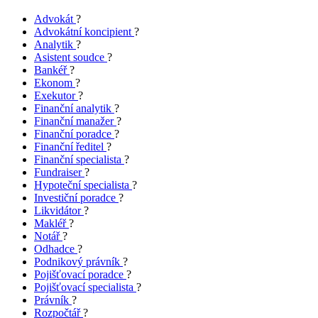
Advokát
?
Advokátní koncipient
?
Analytik
?
Asistent soudce
?
Bankéř
?
Ekonom
?
Exekutor
?
Finanční analytik
?
Finanční manažer
?
Finanční poradce
?
Finanční ředitel
?
Finanční specialista
?
Fundraiser
?
Hypoteční specialista
?
Investiční poradce
?
Likvidátor
?
Makléř
?
Notář
?
Odhadce
?
Podnikový právník
?
Pojišťovací poradce
?
Pojišťovací specialista
?
Právník
?
Rozpočtář
?