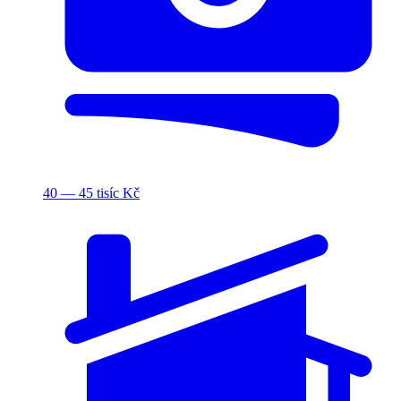
40 — 45 tisíc Kč