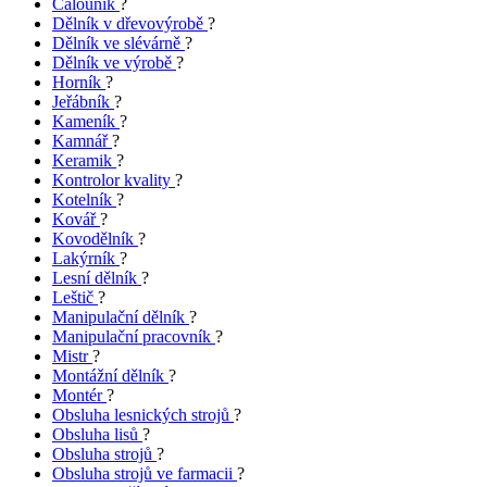
Čalouník
?
Dělník v dřevovýrobě
?
Dělník ve slévárně
?
Dělník ve výrobě
?
Horník
?
Jeřábník
?
Kameník
?
Kamnář
?
Keramik
?
Kontrolor kvality
?
Kotelník
?
Kovář
?
Kovodělník
?
Lakýrník
?
Lesní dělník
?
Leštič
?
Manipulační dělník
?
Manipulační pracovník
?
Mistr
?
Montážní dělník
?
Montér
?
Obsluha lesnických strojů
?
Obsluha lisů
?
Obsluha strojů
?
Obsluha strojů ve farmacii
?