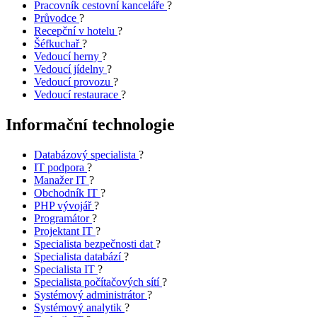
Pracovník cestovní kanceláře
?
Průvodce
?
Recepční v hotelu
?
Šéfkuchař
?
Vedoucí herny
?
Vedoucí jídelny
?
Vedoucí provozu
?
Vedoucí restaurace
?
Informační technologie
Databázový specialista
?
IT podpora
?
Manažer IT
?
Obchodník IT
?
PHP vývojář
?
Programátor
?
Projektant IT
?
Specialista bezpečnosti dat
?
Specialista databází
?
Specialista IT
?
Specialista počítačových sítí
?
Systémový administrátor
?
Systémový analytik
?