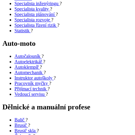
Specialista inženýringu
?
Specialista kvality
?
Specialista plánování
?
Specialista rozvoje
?
Specialista řízení rizik
?
Statistik
?
Auto-moto
Autočalouník
?
Autoelektrikář
?
Autoklempíř
?
Automechanik
?
Instruktor autoškoly
?
Pracovník myčky
?
Přijímací technik
?
Vedoucí servisu
?
Dělnické a manuální profese
Balič
?
Brusič
?
Brusič skla
?