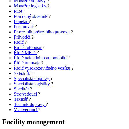
Manažer dopravy
?
Manažer logistiky
?
Pilot
?
Pomocný skladník
?
Popelář
?
Posunovač
?
Pracovník poštovního provozu
?
Průvodčí
?
Řidič
?
Řidič autobusu
?
Řidič MKD
?
Řidič nákladního automobilu
?
Řidič tramvaje
?
Řidič vysokozdvižného vozíku
?
Skladník
?
Specialista dopravy
?
Specialista logistiky
?
Speditér
?
Strojvedoucí
?
Taxikář
?
Technik dopravy
?
Vlakvedoucí
?
Facility management