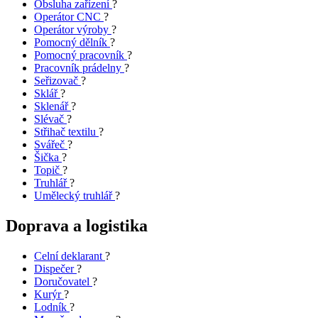
Obsluha zařízení
?
Operátor CNC
?
Operátor výroby
?
Pomocný dělník
?
Pomocný pracovník
?
Pracovník prádelny
?
Seřizovač
?
Sklář
?
Sklenář
?
Slévač
?
Střihač textilu
?
Svářeč
?
Šička
?
Topič
?
Truhlář
?
Umělecký truhlář
?
Doprava a logistika
Celní deklarant
?
Dispečer
?
Doručovatel
?
Kurýr
?
Lodník
?