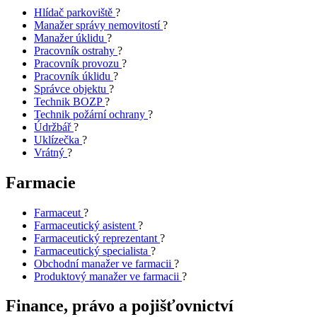
Hlídač parkoviště
?
Manažer správy nemovitostí
?
Manažer úklidu
?
Pracovník ostrahy
?
Pracovník provozu
?
Pracovník úklidu
?
Správce objektu
?
Technik BOZP
?
Technik požární ochrany
?
Údržbář
?
Uklízečka
?
Vrátný
?
Farmacie
Farmaceut
?
Farmaceutický asistent
?
Farmaceutický reprezentant
?
Farmaceutický specialista
?
Obchodní manažer ve farmacii
?
Produktový manažer ve farmacii
?
Finance, právo a pojišťovnictví