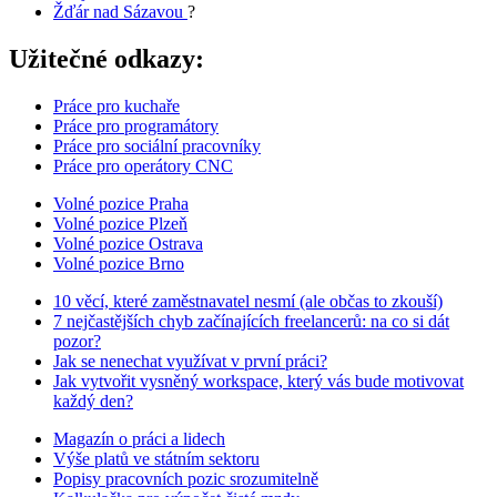
Žďár nad Sázavou
?
Užitečné odkazy:
Práce pro kuchaře
Práce pro programátory
Práce pro sociální pracovníky
Práce pro operátory CNC
Volné pozice Praha
Volné pozice Plzeň
Volné pozice Ostrava
Volné pozice Brno
10 věcí, které zaměstnavatel nesmí (ale občas to zkouší)
7 nejčastějších chyb začínajících freelancerů: na co si dát
pozor?
Jak se nenechat využívat v první práci?
Jak vytvořit vysněný workspace, který vás bude motivovat
každý den?
Magazín o práci a lidech
Výše platů ve státním sektoru
Popisy pracovních pozic srozumitelně