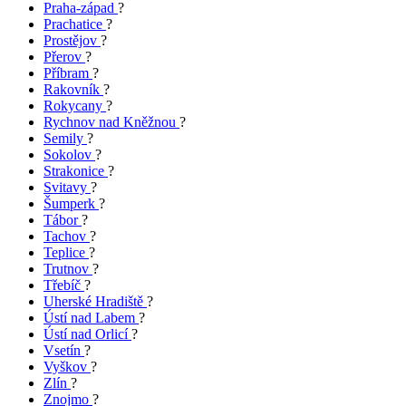
Praha-západ
?
Prachatice
?
Prostějov
?
Přerov
?
Příbram
?
Rakovník
?
Rokycany
?
Rychnov nad Kněžnou
?
Semily
?
Sokolov
?
Strakonice
?
Svitavy
?
Šumperk
?
Tábor
?
Tachov
?
Teplice
?
Trutnov
?
Třebíč
?
Uherské Hradiště
?
Ústí nad Labem
?
Ústí nad Orlicí
?
Vsetín
?
Vyškov
?
Zlín
?
Znojmo
?