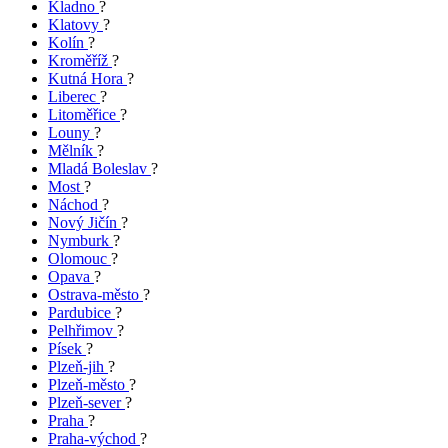
Kladno
?
Klatovy
?
Kolín
?
Kroměříž
?
Kutná Hora
?
Liberec
?
Litoměřice
?
Louny
?
Mělník
?
Mladá Boleslav
?
Most
?
Náchod
?
Nový Jičín
?
Nymburk
?
Olomouc
?
Opava
?
Ostrava-město
?
Pardubice
?
Pelhřimov
?
Písek
?
Plzeň-jih
?
Plzeň-město
?
Plzeň-sever
?
Praha
?
Praha-východ
?