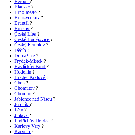
Beroun
?
Blansko
?
Brno-město
?
Brno-venkov
?
Bruntál
?
Břeclav
?
Česká Lípa
?
České Budějovice
?
Český Krumlov
?
Děčín
?
Domažlice
?
Frýdek-Místek
?
Havlíčkův Brod
?
Hodonín
?
Hradec Králové
?
Cheb
?
Chomutov
?
Chrudim
?
Jablonec nad Nisou
?
Jeseník
?
Jičín
?
Jihlava
?
Jindřichův Hradec
?
Karlovy Vary
?
Karviná
?