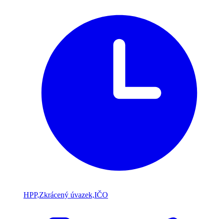
HPP,Zkrácený úvazek,IČO