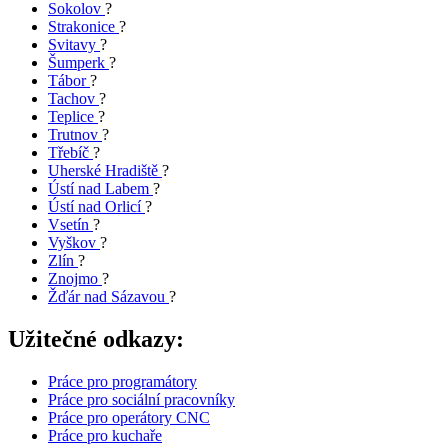
Sokolov
?
Strakonice
?
Svitavy
?
Šumperk
?
Tábor
?
Tachov
?
Teplice
?
Trutnov
?
Třebíč
?
Uherské Hradiště
?
Ústí nad Labem
?
Ústí nad Orlicí
?
Vsetín
?
Vyškov
?
Zlín
?
Znojmo
?
Žďár nad Sázavou
?
Užitečné odkazy:
Práce pro programátory
Práce pro sociální pracovníky
Práce pro operátory CNC
Práce pro kuchaře