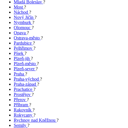
Mladá Boleslav
?
Most
?
Náchod
?
Nový Jičín
?
Nymburk
?
Olomouc
?
Opava
?
Ostrava-město
?
Pardubice
?
Pelhřimov
?
Písek
?
Plzeň-jih
?
Plzeň-město
?
Plzeň-sever
?
Praha
?
Praha-východ
?
Praha-západ
?
Prachatice
?
Prostějov
?
Přerov
?
Příbram
?
Rakovník
?
Rokycany
?
Rychnov nad Kněžnou
?
Semily
?