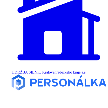
ÚDRŽBA SILNIC Královéhradeckého kraje a.s.