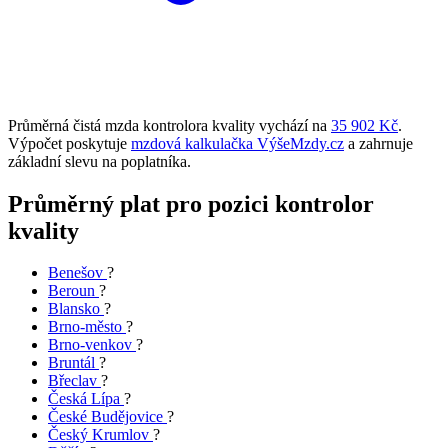
Průměrná čistá mzda kontrolora kvality vychází na
35 902 Kč
.
Výpočet poskytuje
mzdová kalkulačka VýšeMzdy.cz
a zahrnuje
základní slevu na poplatníka.
Průměrný plat pro pozici kontrolor
kvality
Benešov
?
Beroun
?
Blansko
?
Brno-město
?
Brno-venkov
?
Bruntál
?
Břeclav
?
Česká Lípa
?
České Budějovice
?
Český Krumlov
?