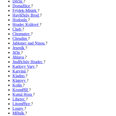
Děčín
?
Domažlice
?
Frýdek-Místek
?
Havlíčkův Brod
?
Hodonín
?
Hradec Králové
?
Cheb
?
Chomutov
?
Chrudim
?
Jablonec nad Nisou
?
Jeseník
?
Jičín
?
Jihlava
?
Jindřichův Hradec
?
Karlovy Vary
?
Karviná
?
Kladno
?
Klatovy
?
Kolín
?
Kroměříž
?
Kutná Hora
?
Liberec
?
Litoměřice
?
Louny
?
Mělník
?