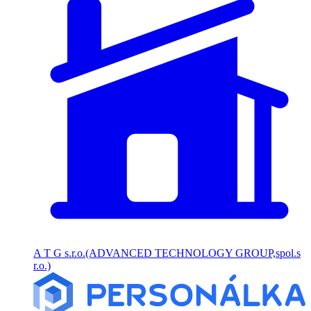
A T G s.r.o.(ADVANCED TECHNOLOGY GROUP,spol.s
r.o.)