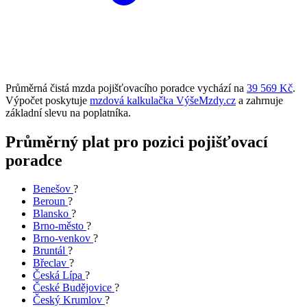
Průměrná čistá mzda pojišťovacího poradce vychází na
39 569 Kč
.
Výpočet poskytuje
mzdová kalkulačka VýšeMzdy.cz
a zahrnuje
základní slevu na poplatníka.
Průměrný plat pro pozici pojišťovací
poradce
Benešov
?
Beroun
?
Blansko
?
Brno-město
?
Brno-venkov
?
Bruntál
?
Břeclav
?
Česká Lípa
?
České Budějovice
?
Český Krumlov
?