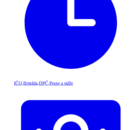
IČO,Brigáda,DPČ,Praxe a stáže