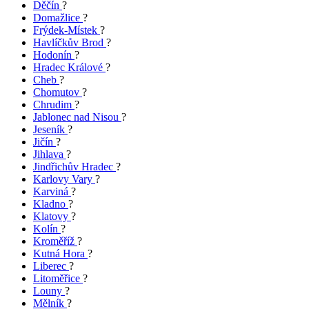
Děčín
?
Domažlice
?
Frýdek-Místek
?
Havlíčkův Brod
?
Hodonín
?
Hradec Králové
?
Cheb
?
Chomutov
?
Chrudim
?
Jablonec nad Nisou
?
Jeseník
?
Jičín
?
Jihlava
?
Jindřichův Hradec
?
Karlovy Vary
?
Karviná
?
Kladno
?
Klatovy
?
Kolín
?
Kroměříž
?
Kutná Hora
?
Liberec
?
Litoměřice
?
Louny
?
Mělník
?