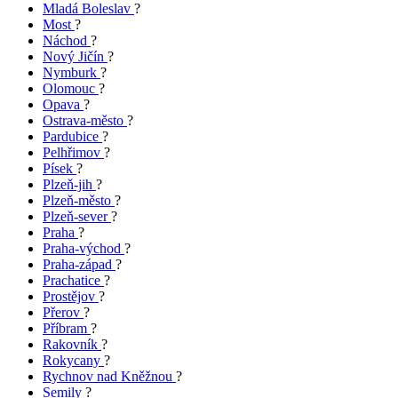
Mladá Boleslav
?
Most
?
Náchod
?
Nový Jičín
?
Nymburk
?
Olomouc
?
Opava
?
Ostrava-město
?
Pardubice
?
Pelhřimov
?
Písek
?
Plzeň-jih
?
Plzeň-město
?
Plzeň-sever
?
Praha
?
Praha-východ
?
Praha-západ
?
Prachatice
?
Prostějov
?
Přerov
?
Příbram
?
Rakovník
?
Rokycany
?
Rychnov nad Kněžnou
?
Semily
?