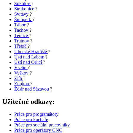
Sokolov
?
Strakonice
?
Svitavy
?
Šumperk
?
Tábor
?
Tachov
?
Teplice
?
Trutnov
?
Třebíč
?
Uherské Hradiště
?
Ústí nad Labem
?
Ústí nad Orlicí
?
Vsetín
?
Vyškov
?
Zlín
?
Znojmo
?
Žďár nad Sázavou
?
Užitečné odkazy:
Práce pro programátory
Práce pro kuchaře
Práce pro sociální pracovníky
Práce pro operátory CNC