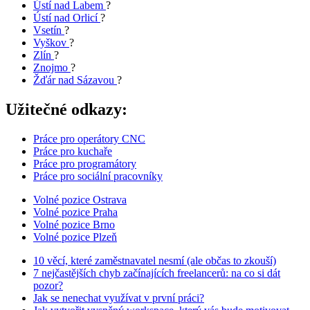
Ústí nad Labem
?
Ústí nad Orlicí
?
Vsetín
?
Vyškov
?
Zlín
?
Znojmo
?
Žďár nad Sázavou
?
Užitečné odkazy:
Práce pro operátory CNC
Práce pro kuchaře
Práce pro programátory
Práce pro sociální pracovníky
Volné pozice Ostrava
Volné pozice Praha
Volné pozice Brno
Volné pozice Plzeň
10 věcí, které zaměstnavatel nesmí (ale občas to zkouší)
7 nejčastějších chyb začínajících freelancerů: na co si dát
pozor?
Jak se nenechat využívat v první práci?