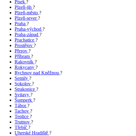
Písek
?
Plzeň-jih
?
Plzeň-město
?
Plzeň-sever
?
Praha
?
Praha-východ
?
Praha-západ
?
Prachatice
?
Prostějov
?
Přerov
?
Příbram
?
Rakovník
?
Rokycany
?
Rychnov nad Kněžnou
?
Semily
?
Sokolov
?
Strakonice
?
Svitavy
?
Šumperk
?
Tábor
?
Tachov
?
Teplice
?
Trutnov
?
Třebíč
?
Uherské Hradiště
?