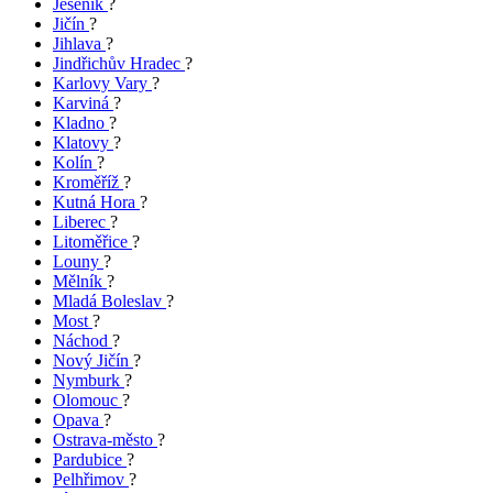
Jeseník
?
Jičín
?
Jihlava
?
Jindřichův Hradec
?
Karlovy Vary
?
Karviná
?
Kladno
?
Klatovy
?
Kolín
?
Kroměříž
?
Kutná Hora
?
Liberec
?
Litoměřice
?
Louny
?
Mělník
?
Mladá Boleslav
?
Most
?
Náchod
?
Nový Jičín
?
Nymburk
?
Olomouc
?
Opava
?
Ostrava-město
?
Pardubice
?
Pelhřimov
?