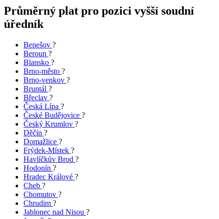
Průměrný plat pro pozici vyšší soudní
úředník
Benešov
?
Beroun
?
Blansko
?
Brno-město
?
Brno-venkov
?
Bruntál
?
Břeclav
?
Česká Lípa
?
České Budějovice
?
Český Krumlov
?
Děčín
?
Domažlice
?
Frýdek-Místek
?
Havlíčkův Brod
?
Hodonín
?
Hradec Králové
?
Cheb
?
Chomutov
?
Chrudim
?
Jablonec nad Nisou
?