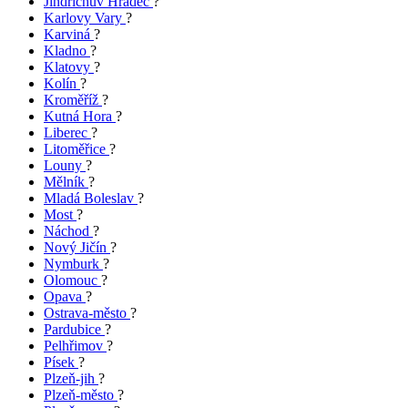
Jindřichův Hradec
?
Karlovy Vary
?
Karviná
?
Kladno
?
Klatovy
?
Kolín
?
Kroměříž
?
Kutná Hora
?
Liberec
?
Litoměřice
?
Louny
?
Mělník
?
Mladá Boleslav
?
Most
?
Náchod
?
Nový Jičín
?
Nymburk
?
Olomouc
?
Opava
?
Ostrava-město
?
Pardubice
?
Pelhřimov
?
Písek
?
Plzeň-jih
?
Plzeň-město
?