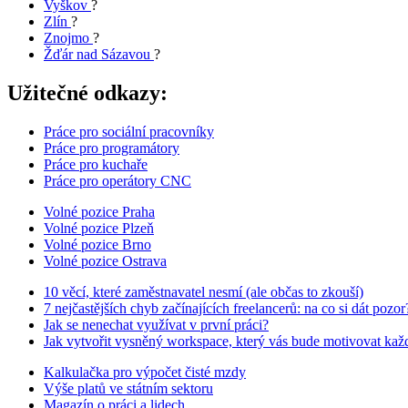
Vyškov
?
Zlín
?
Znojmo
?
Žďár nad Sázavou
?
Užitečné odkazy:
Práce pro sociální pracovníky
Práce pro programátory
Práce pro kuchaře
Práce pro operátory CNC
Volné pozice Praha
Volné pozice Plzeň
Volné pozice Brno
Volné pozice Ostrava
10 věcí, které zaměstnavatel nesmí (ale občas to zkouší)
7 nejčastějších chyb začínajících freelancerů: na co si dát pozor
Jak se nenechat využívat v první práci?
Jak vytvořit vysněný workspace, který vás bude motivovat kaž
Kalkulačka pro výpočet čisté mzdy
Výše platů ve státním sektoru
Magazín o práci a lidech