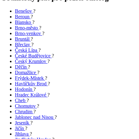
Benešov
?
Beroun
?
Blansko
?
Brno-město
?
Brno-venkov
?
Bruntál
?
Břeclav
?
Česká Lípa
?
České Budějovice
?
Český Krumlov
?
Děčín
?
Domažlice
?
Frýdek-Místek
?
Havlíčkův Brod
?
Hodonín
?
Hradec Králové
?
Cheb
?
Chomutov
?
Chrudim
?
Jablonec nad Nisou
?
Jeseník
?
Jičín
?
Jihlava
?