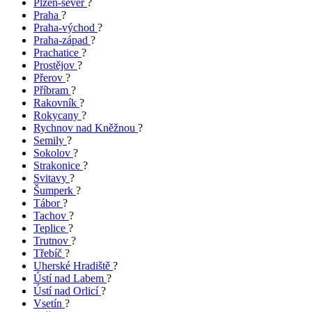
Plzeň-sever
?
Praha
?
Praha-východ
?
Praha-západ
?
Prachatice
?
Prostějov
?
Přerov
?
Příbram
?
Rakovník
?
Rokycany
?
Rychnov nad Kněžnou
?
Semily
?
Sokolov
?
Strakonice
?
Svitavy
?
Šumperk
?
Tábor
?
Tachov
?
Teplice
?
Trutnov
?
Třebíč
?
Uherské Hradiště
?
Ústí nad Labem
?
Ústí nad Orlicí
?
Vsetín
?