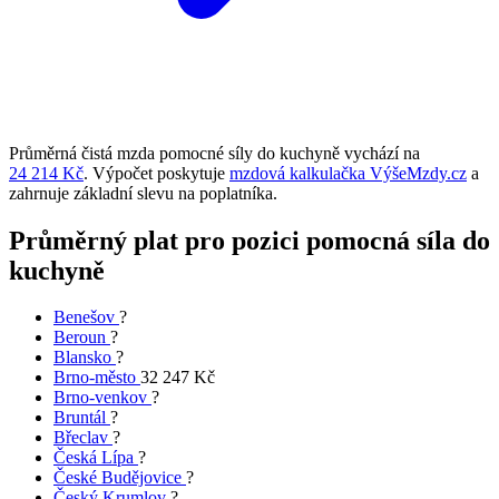
Průměrná čistá mzda pomocné síly do kuchyně vychází na
24 214 Kč
. Výpočet poskytuje
mzdová kalkulačka VýšeMzdy.cz
a
zahrnuje základní slevu na poplatníka.
Průměrný plat pro pozici pomocná síla do
kuchyně
Benešov
?
Beroun
?
Blansko
?
Brno-město
32 247 Kč
Brno-venkov
?
Bruntál
?
Břeclav
?
Česká Lípa
?
České Budějovice
?
Český Krumlov
?