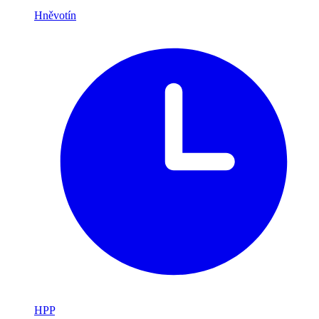
Hněvotín
HPP