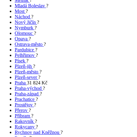
Mělník
?
Mladá Boleslav
?
Most
?
Náchod
?
Nový Jičín
?
Nymburk
?
Olomouc
?
Opava
?
Ostrava-město
?
Pardubice
?
Pelhřimov
?
Písek
?
Plzeň-jih
?
Plzeň-město
?
Plzeň-sever
?
Praha
31 824 Kč
Praha-východ
?
Praha-západ
?
Prachatice
?
Prostějov
?
Přerov
?
Příbram
?
Rakovník
?
Rokycany
?
Rychnov nad Kněžnou
?