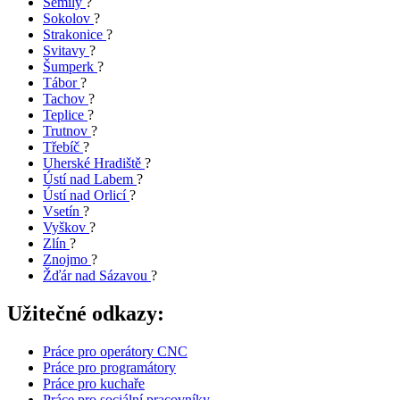
Semily
?
Sokolov
?
Strakonice
?
Svitavy
?
Šumperk
?
Tábor
?
Tachov
?
Teplice
?
Trutnov
?
Třebíč
?
Uherské Hradiště
?
Ústí nad Labem
?
Ústí nad Orlicí
?
Vsetín
?
Vyškov
?
Zlín
?
Znojmo
?
Žďár nad Sázavou
?
Užitečné odkazy:
Práce pro operátory CNC
Práce pro programátory
Práce pro kuchaře
Práce pro sociální pracovníky