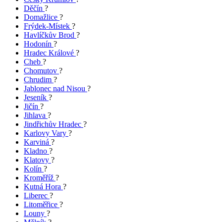
Děčín
?
Domažlice
?
Frýdek-Místek
?
Havlíčkův Brod
?
Hodonín
?
Hradec Králové
?
Cheb
?
Chomutov
?
Chrudim
?
Jablonec nad Nisou
?
Jeseník
?
Jičín
?
Jihlava
?
Jindřichův Hradec
?
Karlovy Vary
?
Karviná
?
Kladno
?
Klatovy
?
Kolín
?
Kroměříž
?
Kutná Hora
?
Liberec
?
Litoměřice
?
Louny
?