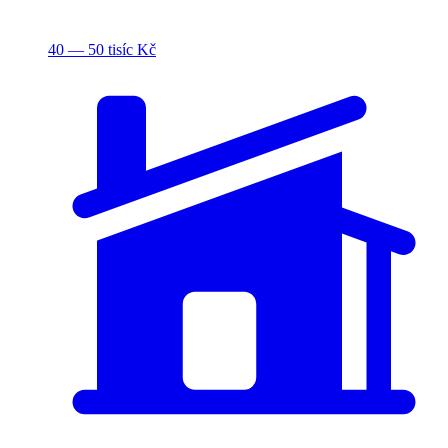
40 — 50 tisíc Kč