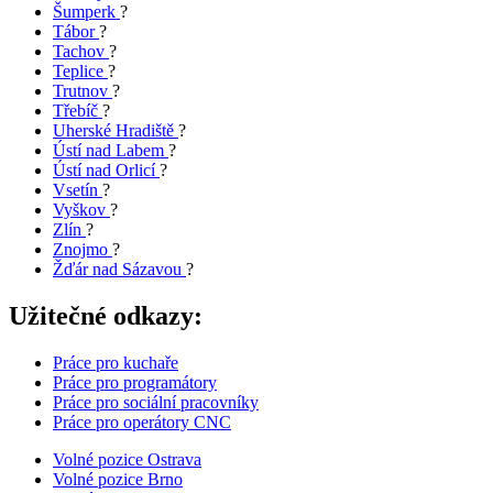
Šumperk
?
Tábor
?
Tachov
?
Teplice
?
Trutnov
?
Třebíč
?
Uherské Hradiště
?
Ústí nad Labem
?
Ústí nad Orlicí
?
Vsetín
?
Vyškov
?
Zlín
?
Znojmo
?
Žďár nad Sázavou
?
Užitečné odkazy:
Práce pro kuchaře
Práce pro programátory
Práce pro sociální pracovníky
Práce pro operátory CNC
Volné pozice Ostrava
Volné pozice Brno