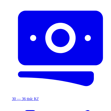
30 — 36 tisíc Kč