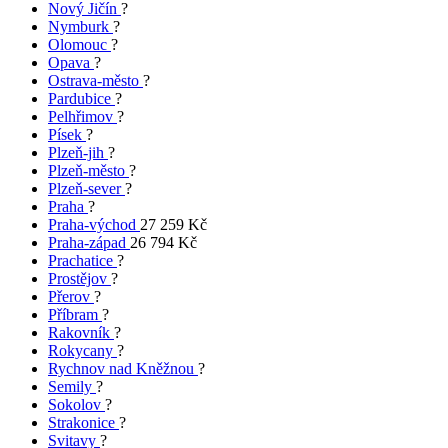
Nový Jičín
?
Nymburk
?
Olomouc
?
Opava
?
Ostrava-město
?
Pardubice
?
Pelhřimov
?
Písek
?
Plzeň-jih
?
Plzeň-město
?
Plzeň-sever
?
Praha
?
Praha-východ
27 259 Kč
Praha-západ
26 794 Kč
Prachatice
?
Prostějov
?
Přerov
?
Příbram
?
Rakovník
?
Rokycany
?
Rychnov nad Kněžnou
?
Semily
?
Sokolov
?
Strakonice
?
Svitavy
?