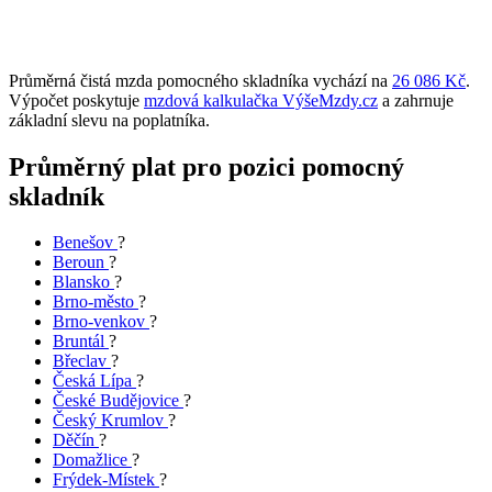
Průměrná čistá mzda pomocného skladníka vychází na
26 086 Kč
.
Výpočet poskytuje
mzdová kalkulačka VýšeMzdy.cz
a zahrnuje
základní slevu na poplatníka.
Průměrný plat pro pozici pomocný
skladník
Benešov
?
Beroun
?
Blansko
?
Brno-město
?
Brno-venkov
?
Bruntál
?
Břeclav
?
Česká Lípa
?
České Budějovice
?
Český Krumlov
?
Děčín
?
Domažlice
?
Frýdek-Místek
?