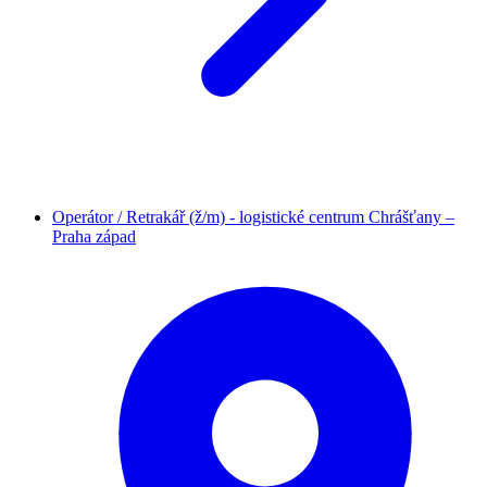
Operátor / Retrakář (ž/m) - logistické centrum Chrášťany –
Praha západ