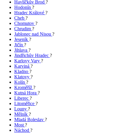
Havlíčkův Brod
?
Hodonín
?
Hradec Králové
?
Cheb
?
Chomutov
?
Chrudim
?
Jablonec nad Nisou
?
Jeseník
?
Jičín
?
Jihlava
?
Jindřichův Hradec
?
Karlovy Vary
?
Karviná
?
Kladno
?
Klatovy
?
Kolín
?
Kroměříž
?
Kutná Hora
?
Liberec
?
Litoměřice
?
Louny
?
Mělník
?
Mladá Boleslav
?
Most
?
Náchod
?