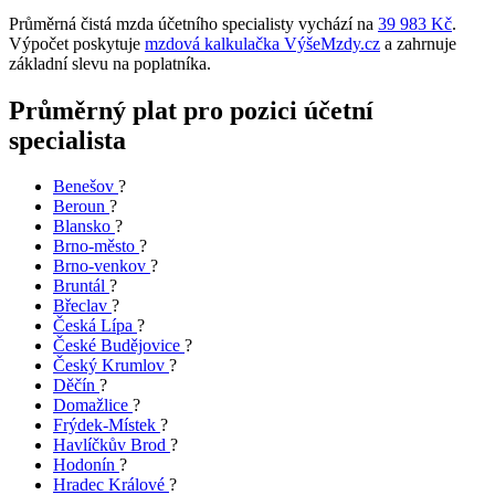
Průměrná čistá mzda účetního specialisty vychází na
39 983 Kč
.
Výpočet poskytuje
mzdová kalkulačka VýšeMzdy.cz
a zahrnuje
základní slevu na poplatníka.
Průměrný plat pro pozici účetní
specialista
Benešov
?
Beroun
?
Blansko
?
Brno-město
?
Brno-venkov
?
Bruntál
?
Břeclav
?
Česká Lípa
?
České Budějovice
?
Český Krumlov
?
Děčín
?
Domažlice
?
Frýdek-Místek
?
Havlíčkův Brod
?
Hodonín
?
Hradec Králové
?