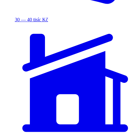
30 — 40 tisíc Kč