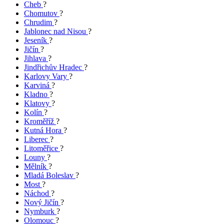
Cheb
?
Chomutov
?
Chrudim
?
Jablonec nad Nisou
?
Jeseník
?
Jičín
?
Jihlava
?
Jindřichův Hradec
?
Karlovy Vary
?
Karviná
?
Kladno
?
Klatovy
?
Kolín
?
Kroměříž
?
Kutná Hora
?
Liberec
?
Litoměřice
?
Louny
?
Mělník
?
Mladá Boleslav
?
Most
?
Náchod
?
Nový Jičín
?
Nymburk
?
Olomouc
?