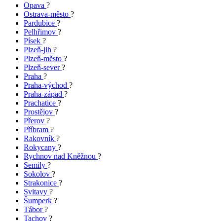
Opava
?
Ostrava-město
?
Pardubice
?
Pelhřimov
?
Písek
?
Plzeň-jih
?
Plzeň-město
?
Plzeň-sever
?
Praha
?
Praha-východ
?
Praha-západ
?
Prachatice
?
Prostějov
?
Přerov
?
Příbram
?
Rakovník
?
Rokycany
?
Rychnov nad Kněžnou
?
Semily
?
Sokolov
?
Strakonice
?
Svitavy
?
Šumperk
?
Tábor
?
Tachov
?