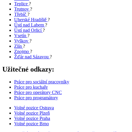
Teplice
?
Trutnov
?
Třebíč
?
Uherské Hradiště
?
Ústí nad Labem
?
Ústí nad Orlicí
?
Vsetín
?
Vyškov
?
Zlín
?
Znojmo
?
Žďár nad Sázavou
?
Užitečné odkazy:
Práce pro sociální pracovníky
Práce pro kuchaře
Práce pro operátory CNC
Práce pro programátory
Volné pozice Ostrava
Volné pozice Plzeň
Volné pozice Praha
Volné pozice Brno