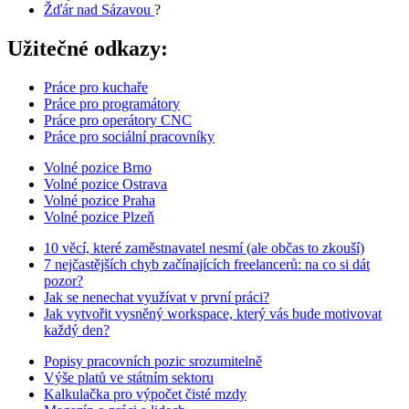
Žďár nad Sázavou
?
Užitečné odkazy:
Práce pro kuchaře
Práce pro programátory
Práce pro operátory CNC
Práce pro sociální pracovníky
Volné pozice Brno
Volné pozice Ostrava
Volné pozice Praha
Volné pozice Plzeň
10 věcí, které zaměstnavatel nesmí (ale občas to zkouší)
7 nejčastějších chyb začínajících freelancerů: na co si dát
pozor?
Jak se nenechat využívat v první práci?
Jak vytvořit vysněný workspace, který vás bude motivovat
každý den?
Popisy pracovních pozic srozumitelně
Výše platů ve státním sektoru
Kalkulačka pro výpočet čisté mzdy