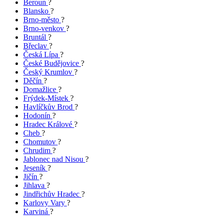
Beroun
?
Blansko
?
Brno-město
?
Brno-venkov
?
Bruntál
?
Břeclav
?
Česká Lípa
?
České Budějovice
?
Český Krumlov
?
Děčín
?
Domažlice
?
Frýdek-Místek
?
Havlíčkův Brod
?
Hodonín
?
Hradec Králové
?
Cheb
?
Chomutov
?
Chrudim
?
Jablonec nad Nisou
?
Jeseník
?
Jičín
?
Jihlava
?
Jindřichův Hradec
?
Karlovy Vary
?
Karviná
?