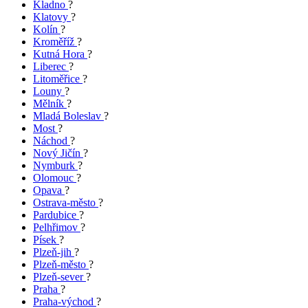
Kladno
?
Klatovy
?
Kolín
?
Kroměříž
?
Kutná Hora
?
Liberec
?
Litoměřice
?
Louny
?
Mělník
?
Mladá Boleslav
?
Most
?
Náchod
?
Nový Jičín
?
Nymburk
?
Olomouc
?
Opava
?
Ostrava-město
?
Pardubice
?
Pelhřimov
?
Písek
?
Plzeň-jih
?
Plzeň-město
?
Plzeň-sever
?
Praha
?
Praha-východ
?