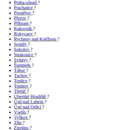
Praha-západ
?
Prachatice
?
Prostějov
?
Přerov
?
Příbram
?
Rakovník
?
Rokycany
?
Rychnov nad Kněžnou
?
Semily
?
Sokolov
?
Strakonice
?
Svitavy
?
Šumperk
?
Tábor
?
Tachov
?
Teplice
?
Trutnov
?
Třebíč
?
Uherské Hradiště
?
Ústí nad Labem
?
Ústí nad Orlicí
?
Vsetín
?
Vyškov
?
Zlín
?
Znojmo
?