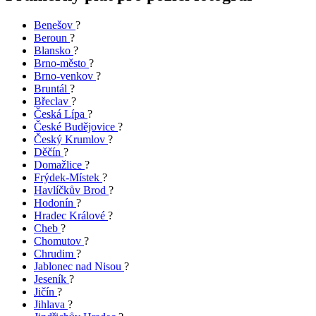
Benešov
?
Beroun
?
Blansko
?
Brno-město
?
Brno-venkov
?
Bruntál
?
Břeclav
?
Česká Lípa
?
České Budějovice
?
Český Krumlov
?
Děčín
?
Domažlice
?
Frýdek-Místek
?
Havlíčkův Brod
?
Hodonín
?
Hradec Králové
?
Cheb
?
Chomutov
?
Chrudim
?
Jablonec nad Nisou
?
Jeseník
?
Jičín
?
Jihlava
?