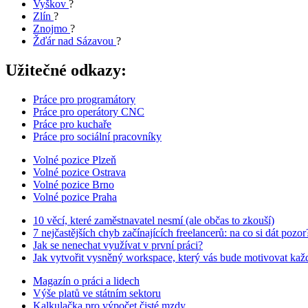
Vyškov
?
Zlín
?
Znojmo
?
Žďár nad Sázavou
?
Užitečné odkazy:
Práce pro programátory
Práce pro operátory CNC
Práce pro kuchaře
Práce pro sociální pracovníky
Volné pozice Plzeň
Volné pozice Ostrava
Volné pozice Brno
Volné pozice Praha
10 věcí, které zaměstnavatel nesmí (ale občas to zkouší)
7 nejčastějších chyb začínajících freelancerů: na co si dát pozor
Jak se nenechat využívat v první práci?
Jak vytvořit vysněný workspace, který vás bude motivovat kaž
Magazín o práci a lidech
Výše platů ve státním sektoru
Kalkulačka pro výpočet čisté mzdy