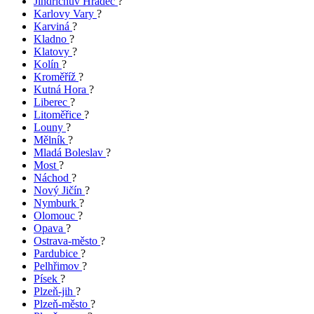
Jindřichův Hradec
?
Karlovy Vary
?
Karviná
?
Kladno
?
Klatovy
?
Kolín
?
Kroměříž
?
Kutná Hora
?
Liberec
?
Litoměřice
?
Louny
?
Mělník
?
Mladá Boleslav
?
Most
?
Náchod
?
Nový Jičín
?
Nymburk
?
Olomouc
?
Opava
?
Ostrava-město
?
Pardubice
?
Pelhřimov
?
Písek
?
Plzeň-jih
?
Plzeň-město
?