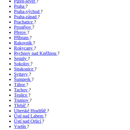
Plzeň-sever
?
Praha
?
Praha-východ
?
Praha-západ
?
Prachatice
?
Prostějov
?
Přerov
?
Příbram
?
Rakovník
?
Rokycany
?
Rychnov nad Kněžnou
?
Semily
?
Sokolov
?
Strakonice
?
Svitavy
?
Šumperk
?
Tábor
?
Tachov
?
Teplice
?
Trutnov
?
Třebíč
?
Uherské Hradiště
?
Ústí nad Labem
?
Ústí nad Orlicí
?
Vsetín
?