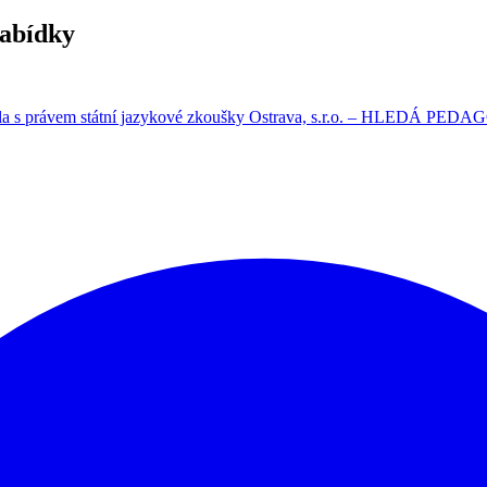
nabídky
 s právem státní jazykové zkoušky Ostrava, s.r.o. – HLEDÁ PED