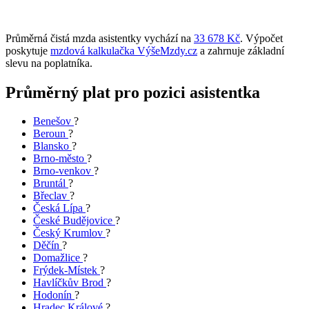
Průměrná čistá mzda asistentky vychází na
33 678 Kč
. Výpočet
poskytuje
mzdová kalkulačka VýšeMzdy.cz
a zahrnuje základní
slevu na poplatníka.
Průměrný plat pro pozici asistentka
Benešov
?
Beroun
?
Blansko
?
Brno-město
?
Brno-venkov
?
Bruntál
?
Břeclav
?
Česká Lípa
?
České Budějovice
?
Český Krumlov
?
Děčín
?
Domažlice
?
Frýdek-Místek
?
Havlíčkův Brod
?
Hodonín
?
Hradec Králové
?