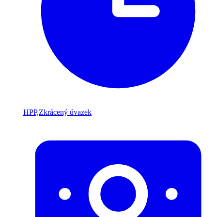
HPP,Zkrácený úvazek