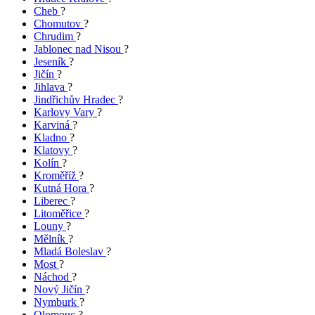
Cheb
?
Chomutov
?
Chrudim
?
Jablonec nad Nisou
?
Jeseník
?
Jičín
?
Jihlava
?
Jindřichův Hradec
?
Karlovy Vary
?
Karviná
?
Kladno
?
Klatovy
?
Kolín
?
Kroměříž
?
Kutná Hora
?
Liberec
?
Litoměřice
?
Louny
?
Mělník
?
Mladá Boleslav
?
Most
?
Náchod
?
Nový Jičín
?
Nymburk
?
Olomouc
?