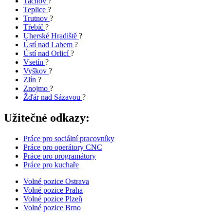
Tachov
?
Teplice
?
Trutnov
?
Třebíč
?
Uherské Hradiště
?
Ústí nad Labem
?
Ústí nad Orlicí
?
Vsetín
?
Vyškov
?
Zlín
?
Znojmo
?
Žďár nad Sázavou
?
Užitečné odkazy:
Práce pro sociální pracovníky
Práce pro operátory CNC
Práce pro programátory
Práce pro kuchaře
Volné pozice Ostrava
Volné pozice Praha
Volné pozice Plzeň
Volné pozice Brno