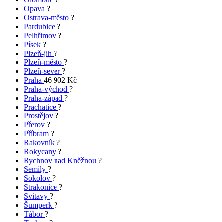
Opava
?
Ostrava-město
?
Pardubice
?
Pelhřimov
?
Písek
?
Plzeň-jih
?
Plzeň-město
?
Plzeň-sever
?
Praha
46 902 Kč
Praha-východ
?
Praha-západ
?
Prachatice
?
Prostějov
?
Přerov
?
Příbram
?
Rakovník
?
Rokycany
?
Rychnov nad Kněžnou
?
Semily
?
Sokolov
?
Strakonice
?
Svitavy
?
Šumperk
?
Tábor
?