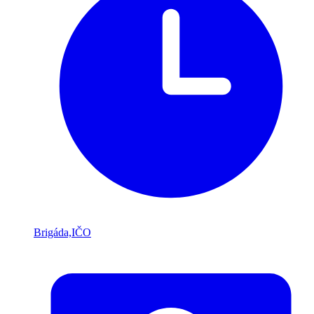
Brigáda,IČO